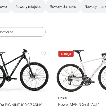
sowe
Rowery miejskie
Rowery damskie
Rowery męsk
duktów
Domyślne
Okazja
PRODUCENT
MARIN
Rower MARIN GESTALT 1
DA BIG NINE 100 CZARNY