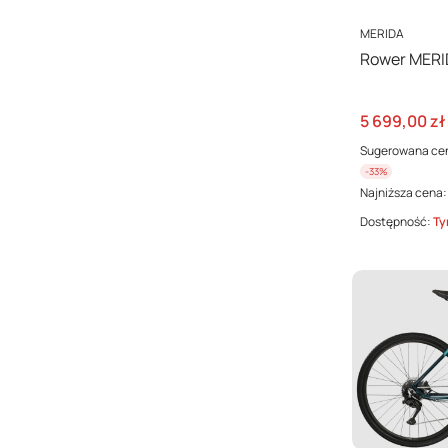
PRODUCENT
MERIDA
Rower MER
Cena promo
5 699,00 zł
Sugerowana ce
-33%
Najniższa cena:
Dostępność:
Ty