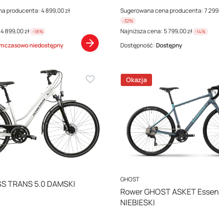
na producenta:
4 899,00 zł
Sugerowana cena producenta:
7 299
-32%
4 899,00 zł
Najniższa cena:
5 799,00 zł
-18%
-14%
mczasowo niedostępny
Dostępność:
Dostępny
Okazja
PRODUCENT
GHOST
S TRANS 5.0 DAMSKI
Rower GHOST ASKET Essent
NIEBIESKI