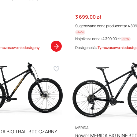
Cena promocyjna
3 699,00 zł
Sugerowana cena producenta:
4 899
-24%
Najniższa cena:
4 399,00 zł
-16%
mczasowo niedostępny
Dostępność:
Tymczasowo niedostę
PRODUCENT
MERIDA
DA BIG TRAIL 300 CZARNY
Rower MERIDA BIG NINE 30