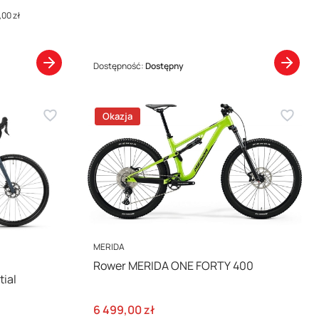
,00 zł
Dostępność:
Dostępny
Okazja
PRODUCENT
MERIDA
Rower MERIDA ONE FORTY 400
ial
Cena promocyjna
6 499,00 zł