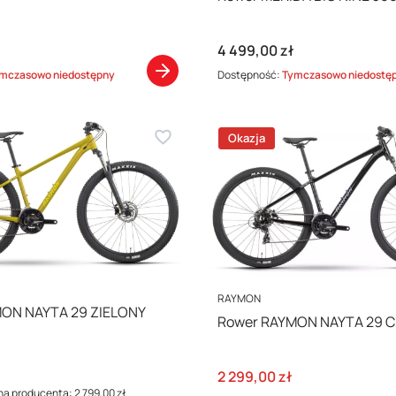
Cena
4 499,00 zł
mczasowo niedostępny
Dostępność:
Tymczasowo niedostę
Okazja
PRODUCENT
RAYMON
ON NAYTA 29 ZIELONY
Rower RAYMON NAYTA 29 
cyjna
Cena promocyjna
2 299,00 zł
na producenta:
2 799,00 zł