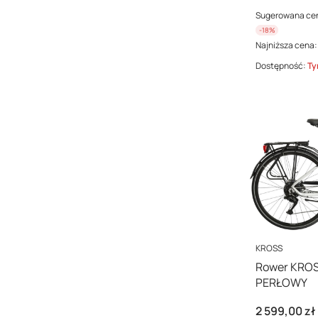
Sugerowana ce
-18%
Najniższa cena:
Dostępność:
Ty
PRODUCENT
KROSS
Rower KROS
PERŁOWY
Cena
2 599,00 zł