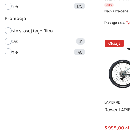
-18%
nie
175
Najniższa cena:
Promocja
Dostępność:
Ty
Nie stosuj tego filtra
tak
31
Okazja
nie
145
PRODUCENT
LAPIERRE
Rower LAPI
Cena promo
3 999,00 zł