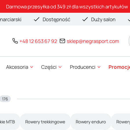
Darmowa przesyłka od 349 zł dla wszystkich artykułów
narciarski
Dostępność
Duży salon
+48 12 653 67 92
sklep@negrasport.com
Akcesoria
Części
Producenci
Promocj
176
kie MTB
Rowery trekkingowe
Rowery enduro
Rowery