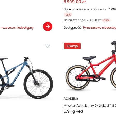
Cena promocyjna
5 999,00 zł
Sugerowana cena producenta:
7 999
-25%
Najniższa cena:
7 999,00 zł
-25%
mczasowo niedostępny
Dostępność:
Tymczasowo niedostę
Okazja
PRODUCENT
ACADEMY
Rower Academy Grade 3 16 
5,9 kg Red