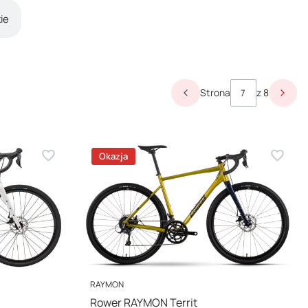
ie
Strona
z 8
Poprzednie produkty
Nast
Okazja
PRODUCENT
RAYMON
Rower RAYMON Territ