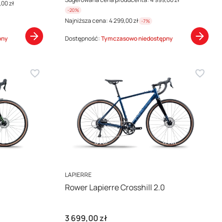
,00 zł
-20%
Najniższa cena:
4 299,00 zł
-7%
pny
Dostępność:
Tymczasowo niedostępny
PRODUCENT
LAPIERRE
Rower Lapierre Crosshill 2.0
Cena
3 699,00 zł