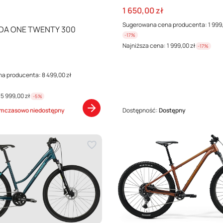
Cena promocyjna
1 650,00 zł
Sugerowana cena producenta:
1 999
IDA ONE TWENTY 300
-17%
Najniższa cena:
1 999,00 zł
-17%
cyjna
na producenta:
8 499,00 zł
5 999,00 zł
-5%
mczasowo niedostępny
Dostępność:
Dostępny