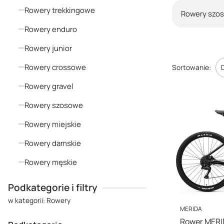
Rowery trekkingowe
Rowery szo
Rowery enduro
Rowery junior
Lista pro
Rowery crossowe
Sortowanie:
Rowery gravel
Rowery szosowe
Rowery miejskie
Rowery damskie
Rowery męskie
Koniec menu
Podkategorie i filtry
w kategorii: Rowery
PRODUCENT
MERIDA
Rower MERI