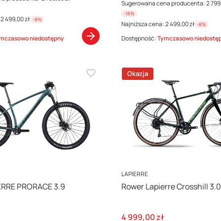
Sugerowana cena producenta:
2 799
-18%
2 499,00 zł
-8%
Najniższa cena:
2 499,00 zł
-8%
mczasowo niedostępny
Dostępność:
Tymczasowo niedostę
Okazja
PRODUCENT
LAPIERRE
ERRE PRORACE 3.9
Rower Lapierre Crosshill 3.0
cyjna
Cena promocyjna
4 999,00 zł