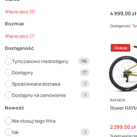
Marka
Więcej opcji (9)
Cena
4 999,00 zł
Rozmiar
Dostępność:
Ty
Rozmiar
Więcej opcji (7)
Okazja
Dostępność
Dostępność
Tymczasowo niedostępny
116
Dostępny
77
Spodziewana dostawa
1
Dostępny na zamówienie
1
PRODUCENT
RAYMON
Rower RAYM
Nowość
Nie stosuj tego filtra
Cena promo
2 299,00 zł
tak
1
Sugerowana ce