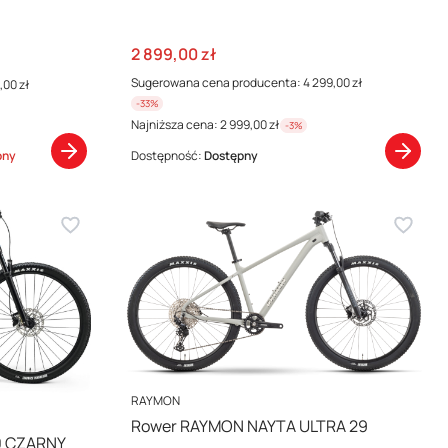
Cena promocyjna
2 899,00 zł
Sugerowana cena producenta:
4 299,00 zł
,00 zł
-33%
Najniższa cena:
2 999,00 zł
-3%
pny
Dostępność:
Dostępny
PRODUCENT
RAYMON
Rower RAYMON NAYTA ULTRA 29
0 CZARNY