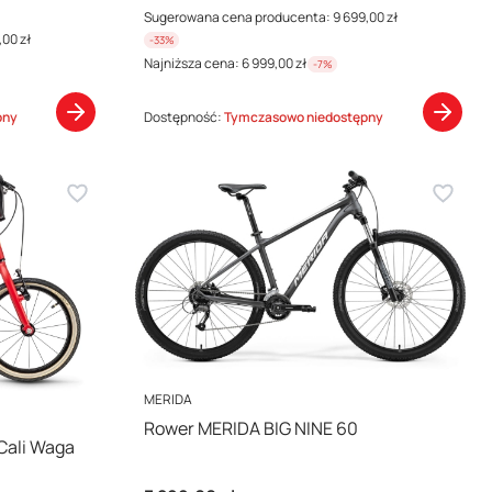
Sugerowana cena producenta:
9 699,00 zł
,00 zł
-33%
Najniższa cena:
6 999,00 zł
-7%
pny
Dostępność:
Tymczasowo niedostępny
PRODUCENT
MERIDA
Rower MERIDA BIG NINE 60
Cali Waga