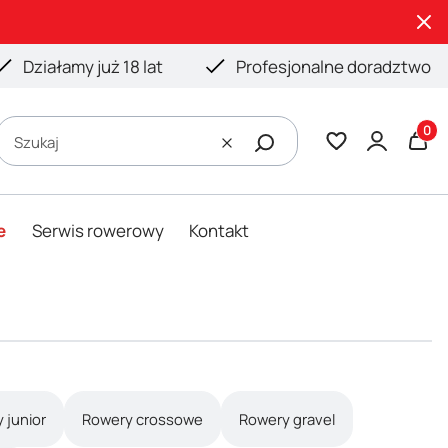
Działamy już 18 lat
Profesjonalne doradztwo
Produ
Szukaj
Wyczyść
e
Serwis rowerowy
Kontakt
 junior
Rowery crossowe
Rowery gravel