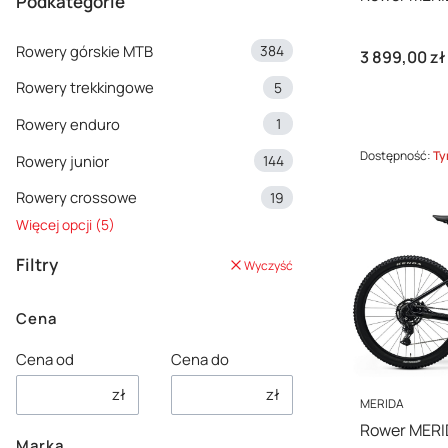
Podkategorie
Rowery górskie MTB
384
Cena
3 899,00 zł
Rowery trekkingowe
5
Rowery enduro
1
Dostępność:
Ty
Rowery junior
144
Rowery crossowe
19
Więcej opcji (5)
Filtry
Wyczyść
Cena
Cena od
Cena do
zł
zł
PRODUCENT
MERIDA
Rower MERI
Marka