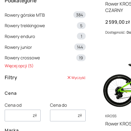
Podkategorie
Rower KROS
CZARNY
Rowery górskie MTB
384
Cena
2 599,00 zł
Rowery trekkingowe
5
Dostępność:
Do
Rowery enduro
1
Rowery junior
144
Rowery crossowe
19
Więcej opcji (5)
Filtry
Wyczyść
Cena
Cena od
Cena do
zł
zł
PRODUCENT
KROSS
Rower KROSS
Marka