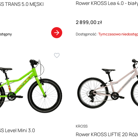
Rower KROSS Lea 4.0 - biał
S TRANS 5.0 MĘSKI
Cena
2 899,00 zł
stępny
Dostępność:
Tymczasowo niedostę
PRODUCENT
KROSS
 Level Mini 3.0
Rower KROSS LIFTIE 20 Ró