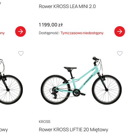
y
Rower KROSS LEA MINI 2.0
Cena
1 199,00 zł
pny
Dostępność:
Tymczasowo niedostępny
PRODUCENT
KROSS
żowy
Rower KROSS LIFTIE 20 Miętowy