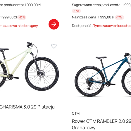
na producenta:
1 999,00 zł
Sugerowana cena producenta:
1 999
-17%
1 999,00 zł
Najniższa cena:
1 999,00 zł
-17%
-17%
mczasowo niedostępny
Dostępność:
Tymczasowo niedostę
CHARISMA 3.0 29 Pistacja
PRODUCENT
CTM
Rower CTM RAMBLER 2.0 29
Granatowy