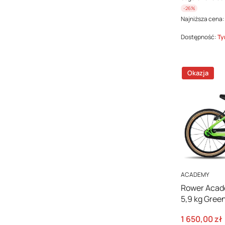
-26%
Najniższa cena:
Dostępność:
Ty
Okazja
PRODUCENT
ACADEMY
Rower Acade
5,9 kg Gree
Cena promo
1 650,00 zł