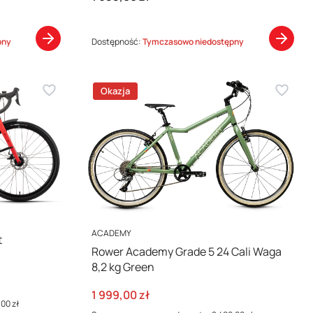
pny
Dostępność:
Tymczasowo niedostępny
Okazja
PRODUCENT
ACADEMY
t
Rower Academy Grade 5 24 Cali Waga
8,2 kg Green
Cena promocyjna
1 999,00 zł
,00 zł