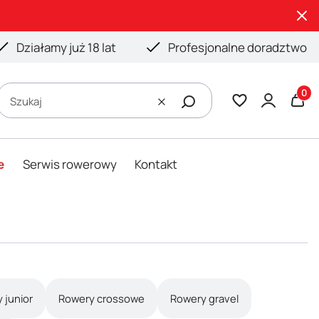
Działamy już 18 lat
Profesjonalne doradztwo
Produ
Szukaj
Wyczyść
e
Serwis rowerowy
Kontakt
 junior
Rowery crossowe
Rowery gravel