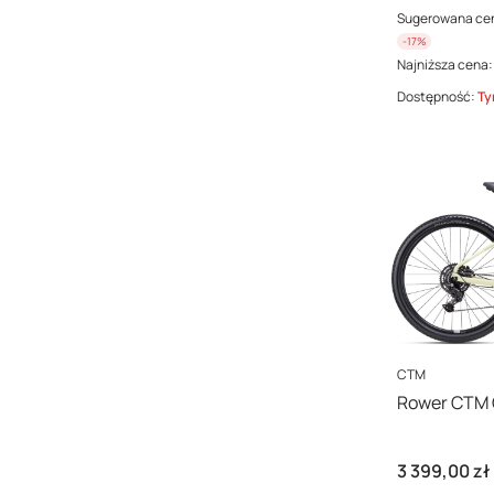
Sugerowana ce
-17%
Najniższa cena:
Dostępność:
Ty
PRODUCENT
CTM
Rower CTM 
Cena
3 399,00 zł