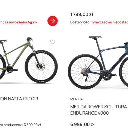
Cena
1 799,00 zł
mczasowo niedostępny
Dostępność:
Tymczasowo niedostę
MON NAYTA PRO 29
PRODUCENT
MERIDA
MERIDA ROWER SCULTURA
ENDURANCE 4000
cyjna
Cena
6 999,00 zł
na producenta:
3 399,00 zł