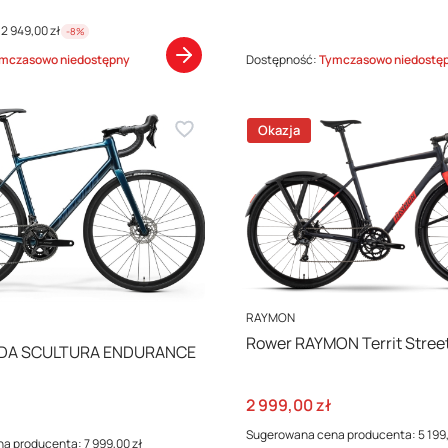
2 949,00 zł
-8%
mczasowo niedostępny
Dostępność:
Tymczasowo niedostę
Okazja
PRODUCENT
RAYMON
Rower RAYMON Territ Stree
IDA SCULTURA ENDURANCE
Cena promocyjna
2 999,00 zł
cyjna
Sugerowana cena producenta:
5 199
na producenta:
7 999,00 zł