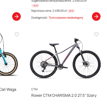
Sugerowana cena producenta:
2 499,00 zł
-20%
Najniższa cena:
2 499,00 zł
-20%
Dostępność:
Tymczasowo niedostępny
PRODUCENT
Cali Waga
CTM
Rower CTM CHARISMA 2.0 27.5" Szary