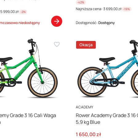
-42%
Najniższa cena:
3 699,00 zł
-19%
5 999,00 zł
-2%
mczasowo niedostępny
Dostępność:
Dostępny
Okazja
PRODUCENT
ACADEMY
my Grade 3 16 Cali Waga
Rower Academy Grade 3 16 
n
5,9 kg Blue
cyjna
Cena promocyjna
1 650,00 zł