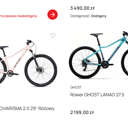
Cena
3 490,00 zł
mczasowo niedostępny
Dostępność:
Dostępny
PRODUCENT
GHOST
Rower GHOST LANAO 27.5
Rower CTM CHARISMA 2.0 29" Różowy
Cena
2 199,00 zł