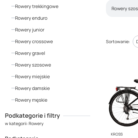
Rowery trekkingowe
Rowery szo
Rowery enduro
Rowery junior
Lista pro
Rowery crossowe
Sortowanie:
Rowery gravel
Rowery szosowe
Rowery miejskie
Rowery damskie
Rowery męskie
Koniec menu
Podkategorie i filtry
w kategorii: Rowery
PRODUCENT
KROSS