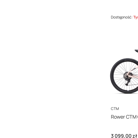
Dostępność:
Ty
PRODUCENT
CTM
Cena
3 099,00 zł