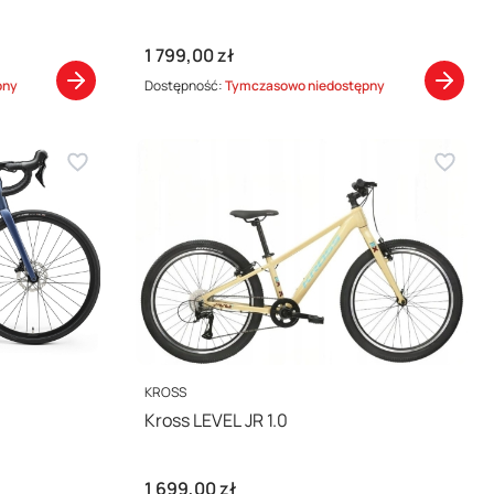
Cena
1 799,00 zł
pny
Dostępność:
Tymczasowo niedostępny
PRODUCENT
KROSS
Kross LEVEL JR 1.0
Cena
1 699,00 zł