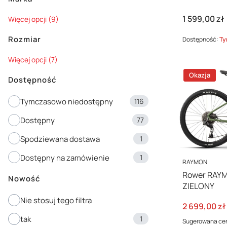
Cena
1 599,00 zł
Marka
Więcej opcji (9)
Rozmiar
Dostępność:
Ty
Rozmiar
Więcej opcji (7)
Okazja
Dostępność
Dostępność
Tymczasowo niedostępny
116
Dostępny
77
Spodziewana dostawa
1
Dostępny na zamówienie
1
PRODUCENT
RAYMON
Rower RAY
Nowość
ZIELONY
Nie stosuj tego filtra
Cena promo
2 699,00 zł
tak
1
Sugerowana ce