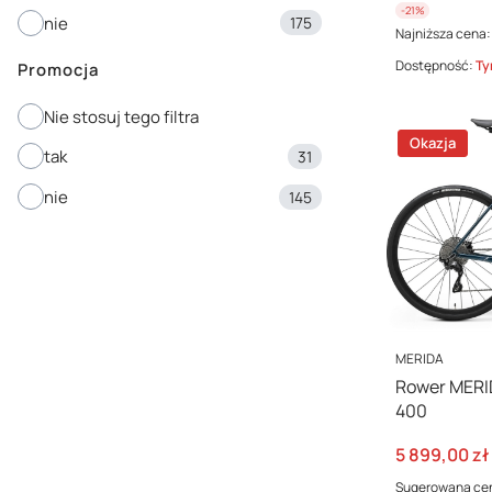
-21%
nie
175
Najniższa cena:
Dostępność:
Ty
Promocja
Nie stosuj tego filtra
Okazja
tak
31
nie
145
PRODUCENT
MERIDA
Rower MER
400
Cena promo
5 899,00 zł
Sugerowana ce