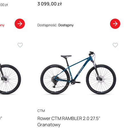
Cena
3 099,00 zł
,00 zł
pny
Dostępność:
Dostępny
PRODUCENT
CTM
"
Rower CTM RAMBLER 2.0 27.5"
Granatowy