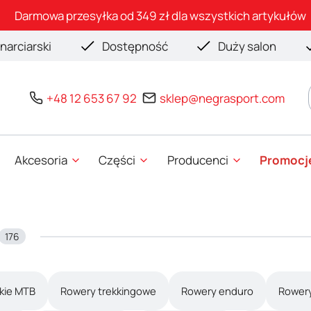
Darmowa przesyłka od 349 zł dla wszystkich artykułów
narciarski
Dostępność
Duży salon
+48 12 653 67 92
sklep@negrasport.com
Akcesoria
Części
Producenci
Promocj
176
kie MTB
Rowery trekkingowe
Rowery enduro
Rowery