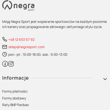
Misją Negra Sport jest wspieranie sportowców na każdym poziomie
ich kariery oraz propagowanie zdrowego i aktywnego stylu życia.
+48 12 653 67 92
sklep@negrasport.com
pon.-pt.: 10:00-18:00, sob.: 9:00-13:00
Linki w stopce
Informacje
Formy płatności
Formy dostawy
Raty BNP Paribas