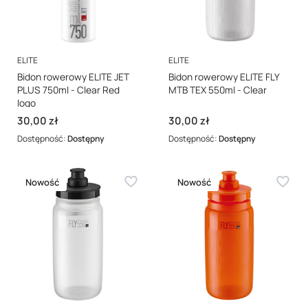
PRODUCENT
PRODUCENT
ELITE
ELITE
Bidon rowerowy ELITE JET
Bidon rowerowy ELITE FLY
PLUS 750ml - Clear Red
MTB TEX 550ml - Clear
logo
Cena
Cena
30,00 zł
30,00 zł
Dostępność:
Dostępny
Dostępność:
Dostępny
Nowość
Nowość