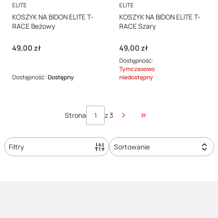
PRODUCENT
PRODUCENT
ELITE
ELITE
KOSZYK NA BIDON ELITE T-
KOSZYK NA BIDON ELITE T-
RACE Beżowy
RACE Szary
Cena
Cena
49,00 zł
49,00 zł
Dostępność:
Tymczasowo
Dostępność:
Dostępny
niedostępny
Strona
z 3
Przejdź do ostatniej str
Filtry
Sortowanie