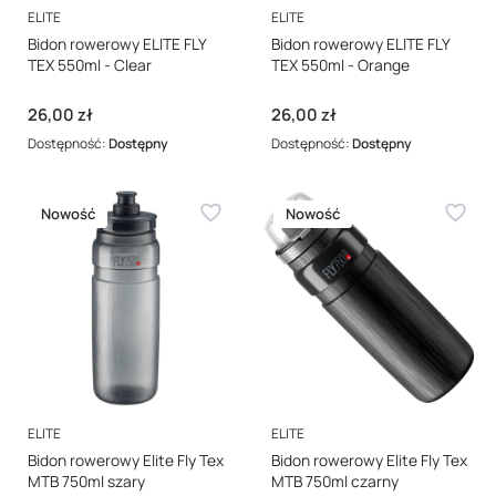
PRODUCENT
PRODUCENT
ELITE
ELITE
Bidon rowerowy ELITE FLY
Bidon rowerowy ELITE FLY
TEX 550ml - Clear
TEX 550ml - Orange
Cena
Cena
26,00 zł
26,00 zł
Dostępność:
Dostępny
Dostępność:
Dostępny
Nowość
Nowość
PRODUCENT
PRODUCENT
ELITE
ELITE
Bidon rowerowy Elite Fly Tex
Bidon rowerowy Elite Fly Tex
MTB 750ml szary
MTB 750ml czarny