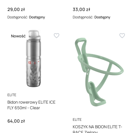
Cena
Cena
29,00 zł
33,00 zł
Dostępność:
Dostępny
Dostępność:
Dostępny
Nowość
PRODUCENT
ELITE
Bidon rowerowy ELITE ICE
FLY 650ml - Clear
PRODUCENT
ELITE
Cena
64,00 zł
KOSZYK NA BIDON ELITE T-
RACE Zielony