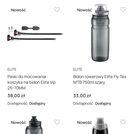
Nowość
Nowość
PRODUCENT
PRODUCENT
ELITE
ELITE
Paski do mocowania
Bidon rowerowy Elite Fly Tex
koszyka na bidon Elite Vip
MTB 750ml szary
25-70MM
Cena
Cena
38,00 zł
33,00 zł
Dostępność:
Dostępny
Dostępność:
Dostępny
Nowość
Nowość