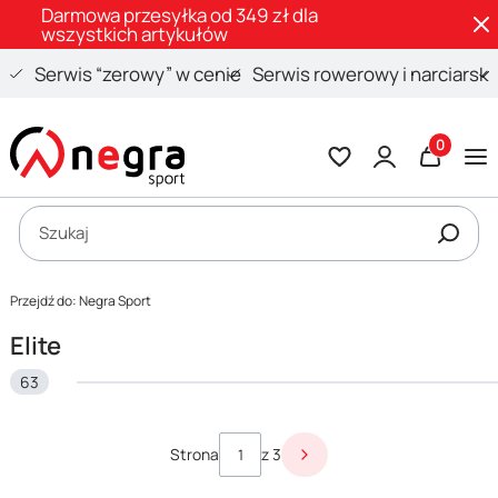
Darmowa przesyłka od 349 zł dla
wszystkich artykułów
Serwis “zerowy” w cenie
Serwis rowerowy i narciarski
Produkty 
Otwórz wyszukiwarkę
Szukaj
Przejdź do:
Negra Sport
Elite
63
Lista produktów
Strona
z 3
Następne produkty