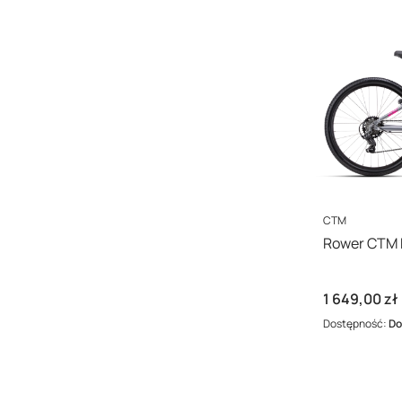
PRODUCENT
CTM
Cena
1 649,00 zł
Dostępność:
Do