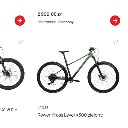
Cena
2 999,00 zł
Dostępność:
Dostępny
PRODUCENT
KROSS
24" 2026
Rower Kross Level X300 zielony