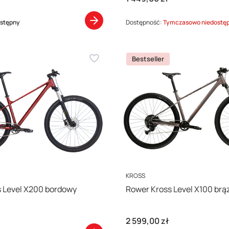
stępny
Dostępność:
Tymczasowo niedostę
Bestseller
PRODUCENT
KROSS
 Level X200 bordowy
Rower Kross Level X100 brą
Cena
2 599,00 zł