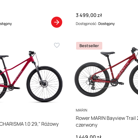
Cena
3 499,00 zł
stępny
Dostępność:
Dostępny
Bestseller
PRODUCENT
MARIN
Rower MARIN Bayview Trail 
CHARISMA 1.0 29," Różowy
czerwony
Cena
1 449,00 zł