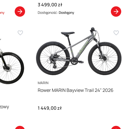
Cena
3 499,00 zł
pny
Dostępność:
Dostępny
PRODUCENT
MARIN
Rower MARIN Bayview Trail 24" 2026
zowy
Cena
1 449,00 zł