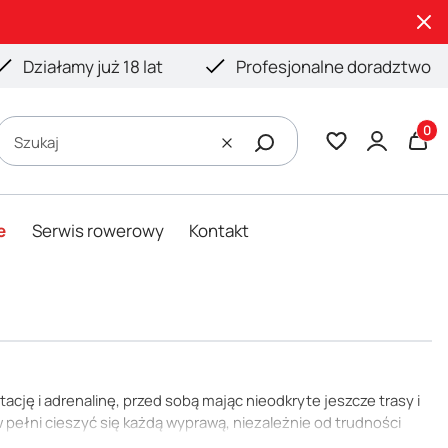
Działamy już 18 lat
Profesjonalne doradztwo
Produ
Szukaj
Wyczyść
e
Serwis rowerowy
Kontakt
ację i adrenalinę, przed sobą mając nieodkryte jeszcze trasy i
pełni cieszyć się każdą wyprawą, niezależnie od trudności
ucia swobody? Nasza oferta rowerów górskich MTB damskich