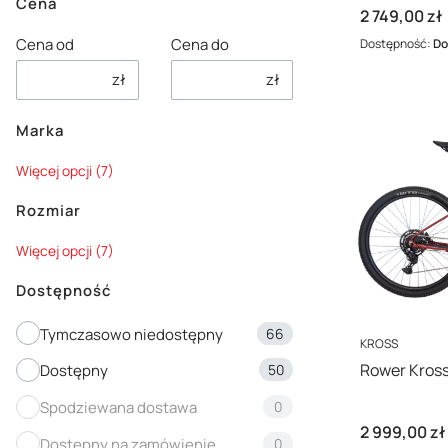
Cena
Cena
2 749,00 zł
Cena od
Cena do
Dostępność:
Do
zł
zł
Marka
Marka
Więcej opcji (7)
Rozmiar
Rozmiar
Więcej opcji (7)
Dostępność
Dostępność
Tymczasowo niedostępny
66
PRODUCENT
KROSS
Rower Kross
Dostępny
50
Spodziewana dostawa
0
Cena
2 999,00 zł
Dostępny na zamówienie
0