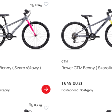
PRODUCENT
CTM
Rower CTM Benny ( Szaro różowy )
Rower CTM Benny 
Cena
1 649,00 zł
stępny
Dostępność:
Dostępny