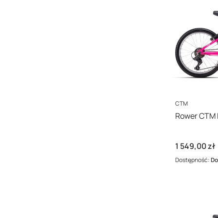
PRODUCENT
CTM
Rower CTM E
Cena
1 549,00 zł
Dostępność:
Do