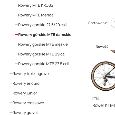
gwarantuje nie
Rowery MTB KROSS
technologiom, 
Rowery MTB Merida
metrów z pełną 
Lista pro
poniżej i wybie
Sortowanie:
Rowery górskie 27.5/29 cali
Rowery górskie MTB damskie
Rowery górskie MTB męskie
Nowość
Rowery górskie MTB 29 cali
Rowery górskie MTB 27.5 cali
Rowery trekkingowe
Rowery enduro
Rowery junior
PRODUCENT
KTM
Rowery crossowe
Rower KTM
Rowery gravel