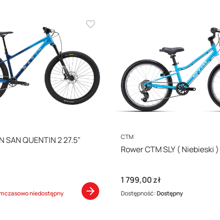
PRODUCENT
CTM
N SAN QUENTIN 2 27.5"
Rower CTM SLY ( Niebieski )
Cena
1 799,00 zł
mczasowo niedostępny
Dostępność:
Dostępny