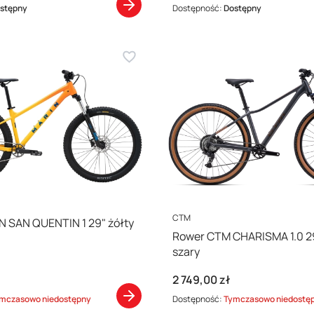
stępny
Dostępność:
Dostępny
PRODUCENT
CTM
 SAN QUENTIN 1 29" żółty
Rower CTM CHARISMA 1.0 2
szary
Cena
2 749,00 zł
mczasowo niedostępny
Dostępność:
Tymczasowo niedostę