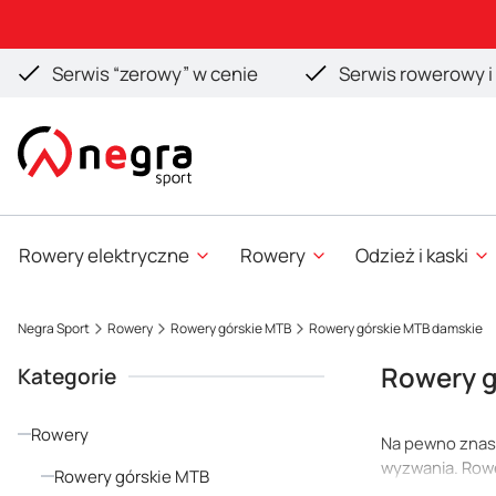
Serwis “zerowy” w cenie
Serwis rowerowy i 
Rowery elektryczne
Rowery
Odzież i kaski
Negra Sport
Rowery
Rowery górskie MTB
Rowery górskie MTB damskie
Rowery g
Kategorie
Rowery
Na pewno znasz 
wyzwania. Rowe
Rowery górskie MTB
terenu. Marzys