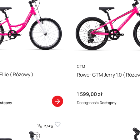
PRODUCENT
CTM
llie ( Różowy )
Rower CTM Jerry 1.0 (
Cena
1 599,00 zł
stępny
Dostępność:
Dostępny