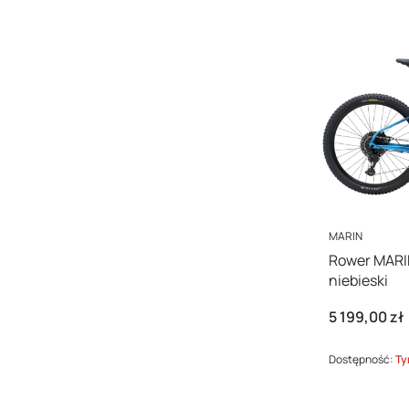
PRODUCENT
MARIN
Rower MARI
niebieski
Cena
5 199,00 zł
Dostępność:
Ty