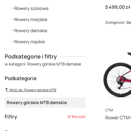
Cena
5 499,00 zł
Rowery szosowe
Rowery miejskie
Dostępność:
Do
Rowery damskie
Rowery męskie
Koniec menu
Podkategorie i filtry
w kategorii: Rowery górskie MTB damskie
Podkategorie
Wróć do: Rowery górskie MTB
Rowery górskie MTB damskie
PRODUCENT
CTM
Filtry
Wyczyść
Rower CTM 