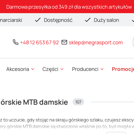
Darmowa przesyłka od 349 zł dla wszystkich artykułów
narciarski
Dostępność
Duży salon
+48 12 653 67 92
sklep@negrasport.com
Akcesoria
Części
Producenci
Promocj
órskie MTB damskie
107
to uczucie, gdy stojąc na skraju górskiego szlaku, czujesz ekscyt
ry górskie MTB damskie są stworzone właśnie po to, byś mogła w 
z o przygodzie, która dostarczy niezapomnianych wrażeń i pocz