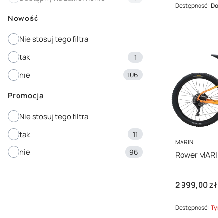
Dostępność:
Do
Nowość
Nie stosuj tego filtra
tak
1
nie
106
Promocja
Nie stosuj tego filtra
tak
11
PRODUCENT
MARIN
nie
96
Rower MARIN
Cena
2 999,00 zł
Dostępność:
Ty