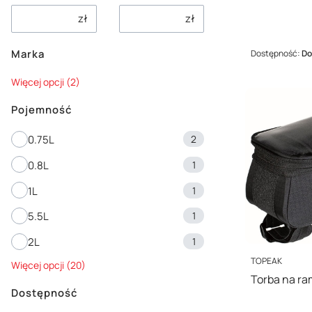
zł
zł
Marka
Dostępność:
Do
Marka
Więcej opcji (2)
Pojemność
Pojemność
0.75L
2
0.8L
1
1L
1
5.5L
1
2L
1
PRODUCENT
TOPEAK
Więcej opcji (20)
Torba na r
Dostępność