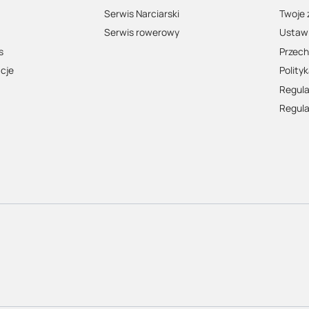
także o podstawowym elemencie ochrony – wybierz
kask rowerowy
Serwis Narciarski
Twoje
o to podstawa każdej dobrej wyprawy
– niezależnie, czy porusz
Serwis rowerowy
Ustawi
s
Przech
Zwiń
acje
Polity
Regul
Regul