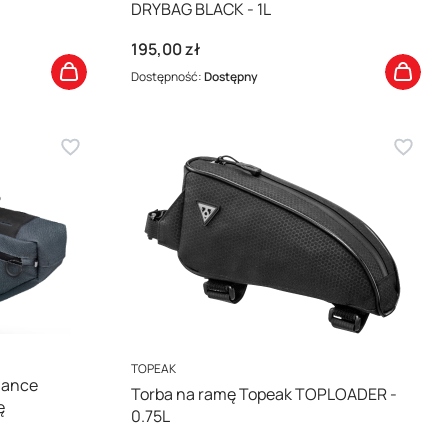
DRYBAG BLACK - 1L
Cena
195,00 zł
Dostępność:
Dostępny
PRODUCENT
TOPEAK
mance
Torba na ramę Topeak TOPLOADER -
ę
0.75L