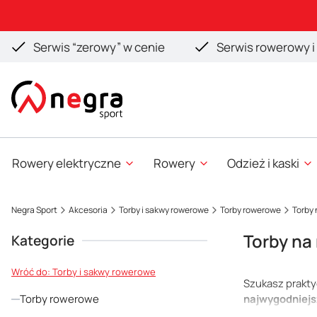
Serwis “zerowy” w cenie
Serwis rowerowy i 
Rowery elektryczne
Rowery
Odzież i kaski
Negra Sport
Akcesoria
Torby i sakwy rowerowe
Torby rowerowe
Torby
Torby na
Kategorie
Wróć do: Torby i sakwy rowerowe
Szukasz prakt
najwygodniejs
Torby rowerowe
dostęp do tele