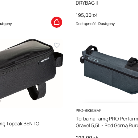
DRYBAG II
Cena
195,00 zł
stępny
Dostępność:
Dostępny
PRODUCENT
PRO-BIKEGEAR
Torba na ramę PRO Perfor
amę Topeak BENTO
Gravel 5,5L - Pod Górną Rur
Cena
229,00 zł