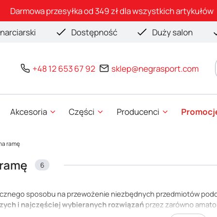
Darmowa przesyłka od 349 zł dla wszystkich artykułów
narciarski
Dostępność
Duży salon
+48 12 653 67 92
sklep@negrasport.com
Akcesoria
Części
Producenci
Promocj
 na ramę
 ramę
6
ycznego sposobu na przewożenie niezbędnych przedmiotów pod
zych i najczęściej wybieranych rozwiązań
przez zarówno amatoró
fonu, kluczy, powerbanka, batonów energetycznych czy dokument