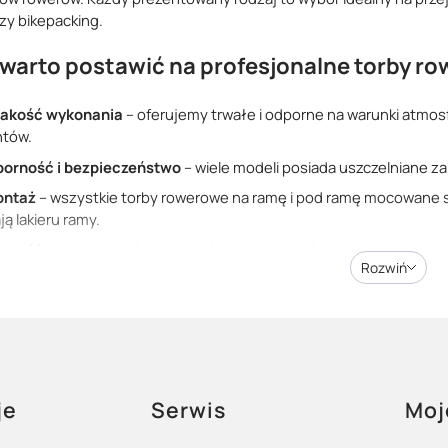
zy bikepacking.
warto postawić na profesjonalne torby r
jakość wykonania
– oferujemy trwałe i odporne na warunki atmo
tów.
orność i bezpieczeństwo
– wiele modeli posiada uszczelniane z
ontaż
– wszystkie torby rowerowe na ramę i pod ramę mocowane s
ą lakieru ramy.
alność
– pasują do różnych zarówno do rowerów miejskich, trekkin
Rozwiń
ność rozmiarów i funkcji
– znajdziesz zarówno małe sakwy na kluc
erowe na każdą okazję
ie dostępne są torby w różnych stylach i kolorach, dzięki czemu m
ez względu na to, czy wybierasz się na kilkudniową wyprawę po sz
opce
je
Serwis
Moj
 na ramę sprawi, że wszystko, czego potrzebujesz, będzie zawsz