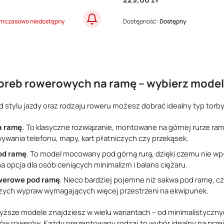
mczasowo niedostępny
Dostępność:
Dostępny
toreb rowerowych na ramę – wybierz mode
 stylu jazdy oraz rodzaju roweru możesz dobrać idealny typ torby
a ramę.
To klasyczne rozwiązanie, montowane na górnej rurze ramy
ywania telefonu, mapy, kart płatniczych czy przekąsek.
od ramę
. To model mocowany pod górną rurą, dzięki czemu nie wp
a opcja dla osób ceniących minimalizm i balans ciężaru.
werowe pod ramę
. Nieco bardziej pojemne niż sakwa pod ramę, 
zych wypraw wymagających więcej przestrzeni na ekwipunek.
ższe modele znajdziesz w wielu wariantach – od minimalistyczn
ów rowerów. Każdy prezentowany rodzaj to wybór idealny na pr