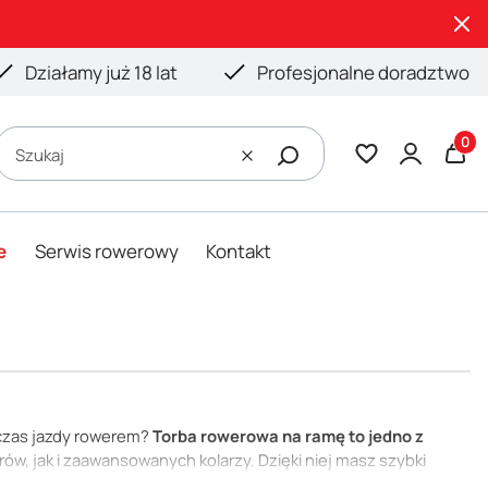
Działamy już 18 lat
Profesjonalne doradztwo
Produ
Szukaj
Wyczyść
e
Serwis rowerowy
Kontakt
czas jazdy rowerem?
Torba rowerowa na ramę to jedno z
w, jak i zaawansowanych kolarzy. Dzięki niej masz szybki
ów – bez konieczności zatrzymywania się i zdejmowania