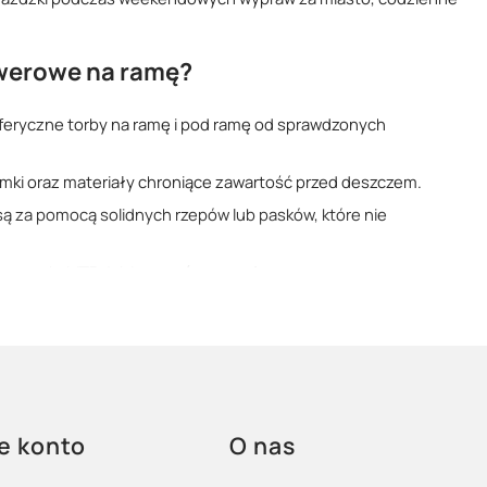
owerowe na ramę?
sferyczne torby na ramę i pod ramę od sprawdzonych
amki oraz materiały chroniące zawartość przed deszczem.
ą za pomocą solidnych rzepów lub pasków, które nie
gowych, MTB, jak i
rowerów gravel
.
ze i telefon, jak i większe torby na dłuższe wyprawy.
ożesz dopasować je nie tylko pod kątem funkcjonalności, ale
lakach, czy po prostu jeździsz po mieście – dobrze dobrana
e konto
O nas
e pod ręką.