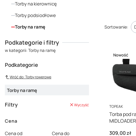
Torby na kierownicę
plecaka. Oferu
terenie. To ni
Torby podsiodłowe
Lista pro
Torby na ramę
Sortowanie:
Koniec menu
Podkategorie i filtry
w kategorii: Torby na ramę
Nowość
Podkategorie
Wróć do: Torby rowerowe
Torby na ramę
Filtry
Wyczyść
PRODUCENT
TOPEAK
Torba pod 
MIDLOADER
Cena
Cena
309,00 zł
Cena od
Cena do