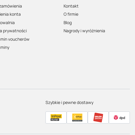
dopasowany do stylu jazdy i poziomu intensywności.
 zamówienia
Kontakt
asz się po miejskich ulicach, czy preferujesz
rowery gravel
.
enia konta
O firmie
owalnia
Blog
ka prywatności
Nagrody i wyróżnienia
amin voucherów
aminy
Szybkie i pewne dostawy