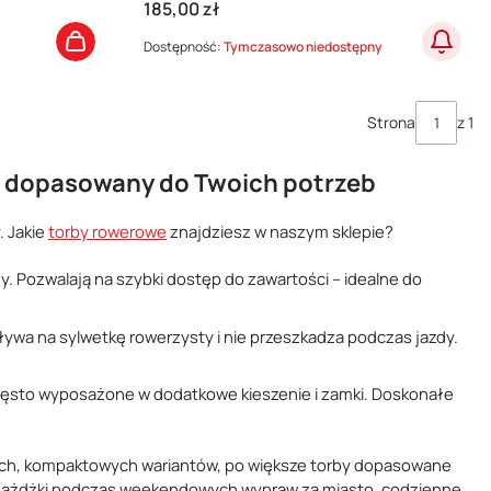
Cena
185,00 zł
Dostępność:
Tymczasowo niedostępny
Strona
z 1
l dopasowany do Twoich potrzeb
. Jakie
torby rowerowe
znajdziesz w naszym sklepie?
. Pozwalają na szybki dostęp do zawartości – idealne do
ływa na sylwetkę rowerzysty i nie przeszkadza podczas jazdy.
często wyposażone w dodatkowe kieszenie i zamki. Doskonałe
ych, kompaktowych wariantów, po większe torby dopasowane
zejażdżki podczas weekendowych wypraw za miasto, codzienne