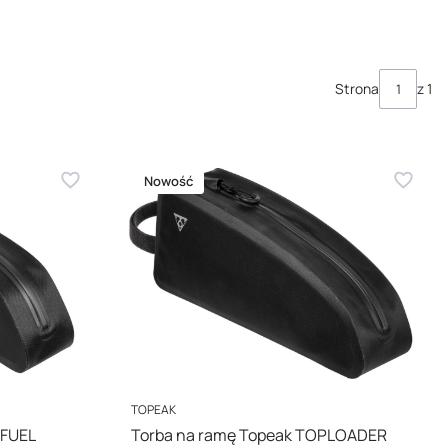
óżnych warunkach – zarówno na trasach miejskich, jak i w
ę podczas jazdy.
Strona
z 1
Nowość
PRODUCENT
TOPEAK
TFUEL
Torba na ramę Topeak TOPLOADER