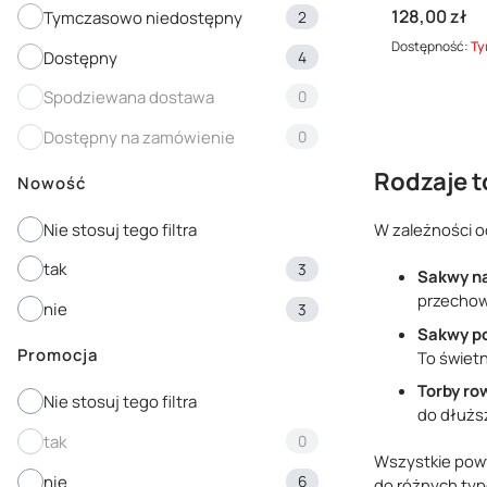
Dostępność
Cena
128,00 zł
Tymczasowo niedostępny
2
Dostępność:
Ty
Dostępny
4
Spodziewana dostawa
0
Dostępny na zamówienie
0
Rodzaje 
Nowość
Nie stosuj tego filtra
W zależności od
tak
3
Sakwy n
przechow
nie
3
Sakwy p
Promocja
To świetn
Torby ro
Nie stosuj tego filtra
do dłużs
tak
0
Wszystkie powy
nie
6
do różnych typ