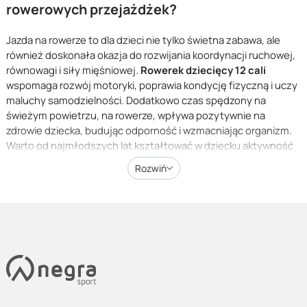
rowerowych przejażdżek?
Jazda na rowerze to dla dzieci nie tylko świetna zabawa, ale
również doskonała okazja do rozwijania koordynacji ruchowej,
równowagi i siły mięśniowej.
Rowerek dziecięcy 12 cali
wspomaga rozwój motoryki, poprawia kondycję fizyczną i uczy
maluchy samodzielności. Dodatkowo czas spędzony na
świeżym powietrzu, na rowerze, wpływa pozytywnie na
zdrowie dziecka, budując odporność i wzmacniając organizm.
Warto od najmłodszych lat kształtować w dziecku aktywność
fizyczną, a rower jest świetnym środkiem do osiągnięcia tego
Rozwiń
celu.
Jazda na rowerze to także doskonała okazja do wspólnych
rodzinnych wycieczek i przejażdżek. Przebywanie na świeżym
powietrzu, aktywność fizyczna oraz możliwość spędzenia
czasu z najbliższymi tworzą niezapomniane wspomnienia i
przyczyniają się do tworzenia zdrowych nawyków już od
najmłodszych lat.
Bezpieczeństwo na pierwszym miejscu