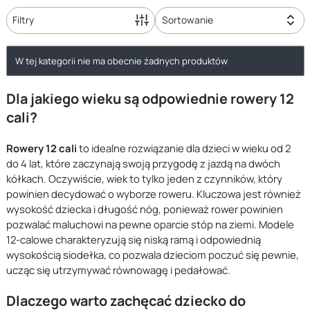
online
Negra Sport, zostały zaprojektowane tak, by zapewnić
Filtry
Sortowanie
dzieciom bezpieczeństwo i komfort, a także pomóc im w nauce
jazdy na rowerze.
Lista produktów
W tej kategorii nie ma obecnie żadnych produktów
Zwiń
Dla jakiego wieku są odpowiednie rowery 12
cali?
Rowery 12 cali
to idealne rozwiązanie dla dzieci w wieku od 2
do 4 lat, które zaczynają swoją przygodę z jazdą na dwóch
kółkach. Oczywiście, wiek to tylko jeden z czynników, który
powinien decydować o wyborze roweru. Kluczowa jest również
wysokość dziecka i długość nóg, ponieważ rower powinien
pozwalać maluchowi na pewne oparcie stóp na ziemi. Modele
12-calowe charakteryzują się niską ramą i odpowiednią
wysokością siodełka, co pozwala dzieciom poczuć się pewnie,
ucząc się utrzymywać równowagę i pedałować.
Dlaczego warto zachęcać dziecko do