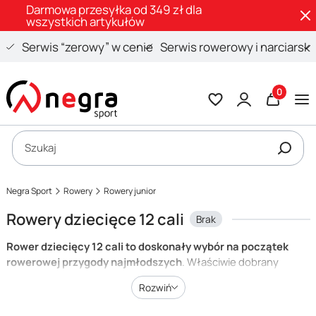
Darmowa przesyłka od 349 zł dla
wszystkich artykułów
Serwis “zerowy” w cenie
Serwis rowerowy i narciarski
Produkty 
Otwórz wyszukiwarkę
Szukaj
Negra Sport
Rowery
Rowery junior
Rowery dziecięce 12 cali
Brak
Rower dziecięcy 12 cali to doskonały wybór na początek
rowerowej przygody najmłodszych
. Właściwie dobrany
rowerek to nie tylko świetna zabawa, ale również ważny etap w
Rozwiń
rozwoju fizycznym i koordynacyjnym dziecka. Modele o
wielkości 12 cali, dostępne w naszy
m sklepie rowerowym