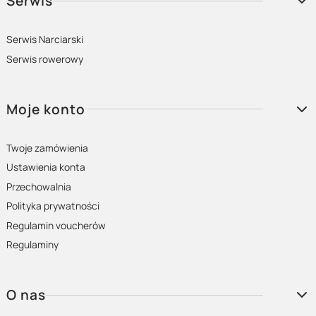
Serwis
Pamiętaj, że odpowiedni wybór roweru to klucz do radości z
jazdy i bezpiecznego rozwoju Twojego dziecka.
Serwis Narciarski
Serwis rowerowy
Zwiń
Moje konto
Twoje zamówienia
Ustawienia konta
Przechowalnia
Polityka prywatności
Regulamin voucherów
Regulaminy
O nas