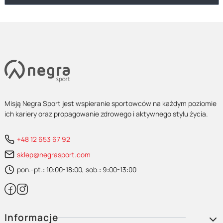
Misją Negra Sport jest wspieranie sportowców na każdym poziomie
ich kariery oraz propagowanie zdrowego i aktywnego stylu życia.
+48 12 653 67 92
sklep@negrasport.com
pon.-pt.: 10:00-18:00, sob.: 9:00-13:00
Linki w stopce
Informacje