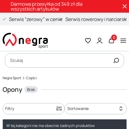
Darmowa przesyłka od 349 zł dla
wszystkich artykułów
Serwis “zerowy” w cenie
Serwis rowerowy i narciarski
Produkty 
Otwórz wyszukiwarkę
Szukaj
Negra Sport
Części
Opony
Brak
Filtry
Sortowanie
Lista produktów
W tej kategorii nie ma obecnie żadnych produktów