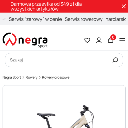
Darmowa przesyłka od 349 zł dla
wszystkich artykułów
Serwis “zerowy” w cenie
Serwis rowerowy i narciarski
Produkty 
Otwórz wyszukiwarkę
Szukaj
Negra Sport
Rowery
Rowery crossowe