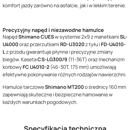
komfort jazdy zarówno na asfalcie, jak i w lekkim terenie.
Precyzyjny napęd i niezawodne hamulce
Napęd
Shimano CUES
w systemie 2x9 z manetkami
SL-
U4000
oraz przerzutkami
RD-U3020
z tyłu i
FD-U4010-
L
z przodu gwarantuje płynne i precyzyjne zmiany
biegów. Kaseta
CS-LG300/9
(11-36T) oraz mechanizm
korbowy
FC U4010-2
(46-30T, 175 mm) umożliwiają
efektywne pokonywanie różnych rodzajów nawierzchni.
Hamulce tarczowe
Shimano MT200
o średnicy 160 mm
zapewniają skuteczne i bezpieczne hamowanie w
każdych warunkach pogodowych.
Specyfikacja techniczna