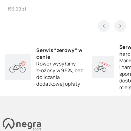
Cena
159,00 zł
Serw
Serwis “zerowy” w
narc
cenie
Mamy
Rower wysyłamy
i nar
złożony w 95%, bez
sporą
doliczania
dost
dodatkowej opłaty
miej