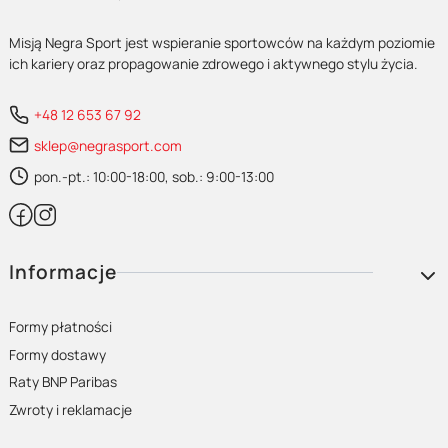
Misją Negra Sport jest wspieranie sportowców na każdym poziomie
ich kariery oraz propagowanie zdrowego i aktywnego stylu życia.
+48 12 653 67 92
sklep@negrasport.com
pon.-pt.: 10:00-18:00, sob.: 9:00-13:00
Linki w stopce
Informacje
Formy płatności
Formy dostawy
Raty BNP Paribas
Zwroty i reklamacje