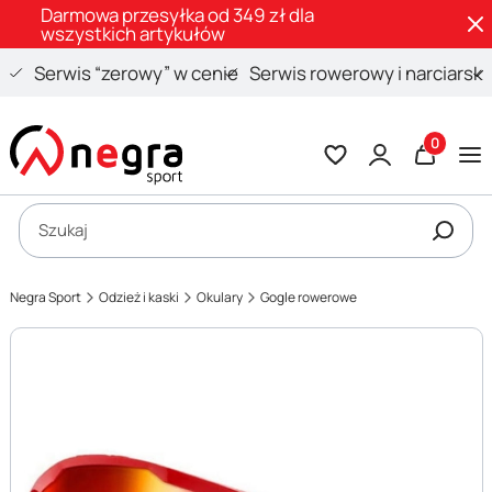
Darmowa przesyłka od 349 zł dla
wszystkich artykułów
Serwis “zerowy” w cenie
Serwis rowerowy i narciarski
Produkty 
Otwórz wyszukiwarkę
Szukaj
Negra Sport
Odzież i kaski
Okulary
Gogle rowerowe