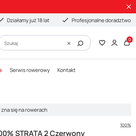
Działamy już 18 lat
Profesjonalne doradztwo
Produ
Szukaj
Wyczyść
e
Serwis rowerowy
Kontakt
y zna się na rowerach
100%
100% STRATA 2 Czerwony