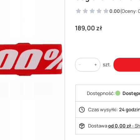
0.00
(Oceny: 0
Cena
189,00 zł
szt.
Dostępność:
Dostęp
Czas wysyłki:
24 godzi
Dostawa
od 0,00 zł
- S