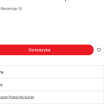
 Recenzje: 0)
Do koszyka
ny
ny
hoper Przesyłki Kurier