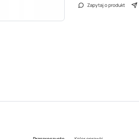
Zapytaj o produkt
Przezroczyste
Kolor oprawki