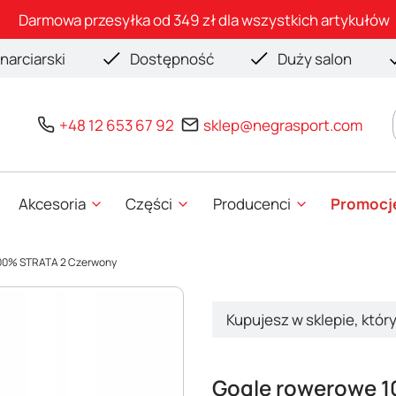
Darmowa przesyłka od 349 zł dla wszystkich artykułów
narciarski
Dostępność
Duży salon
+48 12 653 67 92
sklep@negrasport.com
Akcesoria
Części
Producenci
Promocj
100% STRATA 2 Czerwony
Kupujesz w sklepie, któr
Gogle rowerowe 