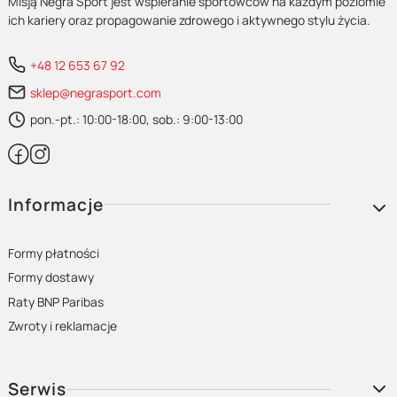
Misją Negra Sport jest wspieranie sportowców na każdym poziomie
ich kariery oraz propagowanie zdrowego i aktywnego stylu życia.
+48 12 653 67 92
sklep@negrasport.com
pon.-pt.: 10:00-18:00, sob.: 9:00-13:00
Linki w stopce
Informacje
Formy płatności
Formy dostawy
Raty BNP Paribas
Zwroty i reklamacje
Serwis