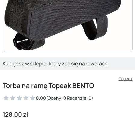
Kupujesz w sklepie, który zna się na rowerach
Topeak
Torba na ramę Topeak BENTO
0.00
(Oceny: 0 Recenzje: 0)
Cena
128,00 zł