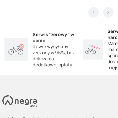
Serw
Serwis “zerowy” w
narc
cenie
Mamy
Rower wysyłamy
i nar
złożony w 95%, bez
sporą
doliczania
dost
dodatkowej opłaty
miej