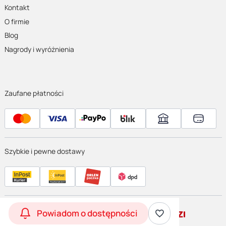
Kontakt
O firmie
Blog
Nagrody i wyróżnienia
Zaufane płatności
Szybkie i pewne dostawy
Powiadom o dostępności
Szablon
Inovax
made with
by