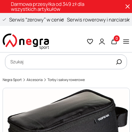
Darmowa przesyłka od 349 zł dla
wszystkich artykułów
Serwis “zerowy” w cenie
Serwis rowerowy i narciarski
Produkty 
Otwórz wyszukiwarkę
Szukaj
Negra Sport
Akcesoria
Torby i sakwy rowerowe