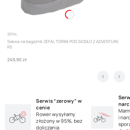
PRODUCENT
ZEFAL
Sakwa na bagażnik ZEFAL TORBA POD SIODŁO Z ADVENTURE
R5
Cena
249,90 zł
Serw
Serwis “zerowy” w
narc
cenie
Mamy
Rower wysyłamy
i nar
złożony w 95%, bez
sporą
doliczania