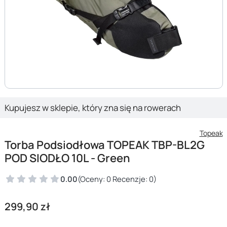
Kupujesz w sklepie, który zna się na rowerach
Topeak
Torba Podsiodłowa TOPEAK TBP-BL2G
POD SIODŁO 10L - Green
0.00
(Oceny: 0 Recenzje: 0)
Cena
299,90 zł