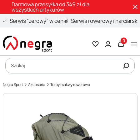
Darmowa przesyłka od 349 zł dla
wszystkich artykułów
Serwis “zerowy” w cenie
Serwis rowerowy i narciarski
Produkty 
Otwórz wyszukiwarkę
Szukaj
Negra Sport
Akcesoria
Torby i sakwy rowerowe