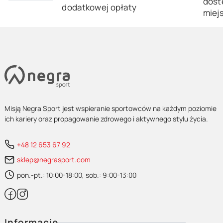
dost
dodatkowej opłaty
miej
Misją Negra Sport jest wspieranie sportowców na każdym poziomie
ich kariery oraz propagowanie zdrowego i aktywnego stylu życia.
+48 12 653 67 92
sklep@negrasport.com
pon.-pt.: 10:00-18:00, sob.: 9:00-13:00
Linki w stopce
Informacje