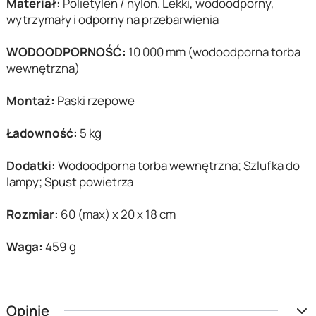
Materiał:
Polietylen / nylon. Lekki, wodoodporny,
wytrzymały i odporny na przebarwienia
WODOODPORNOŚĆ:
10 000 mm (wodoodporna torba
wewnętrzna)
Montaż:
Paski rzepowe
Ładowność:
5 kg
Dodatki:
Wodoodporna torba wewnętrzna; Szlufka do
lampy; Spust powietrza
Rozmiar:
60 (max) x 20 x 18 cm
Waga:
459 g
Opinie