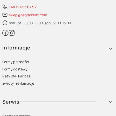
+48 12 653 67 92
sklep@negrasport.com
pon.-pt.: 10:00-18:00, sob.: 9:00-13:00
Linki w stopce
Informacje
Formy płatności
Formy dostawy
Raty BNP Paribas
Zwroty i reklamacje
Serwis
Serwis Narciarski