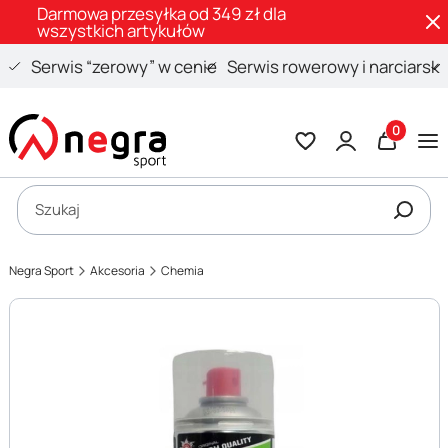
Darmowa przesyłka od 349 zł dla
wszystkich artykułów
Serwis “zerowy” w cenie
Serwis rowerowy i narciarski
Produkty 
Otwórz wyszukiwarkę
Szukaj
Negra Sport
Akcesoria
Chemia