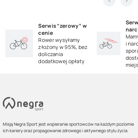
Serw
Serwis “zerowy” w
narc
cenie
Mamy
Rower wysyłamy
i nar
złożony w 95%, bez
sporą
doliczania
dost
dodatkowej opłaty
miej
Misją Negra Sport jest wspieranie sportowców na każdym poziomie
ich kariery oraz propagowanie zdrowego i aktywnego stylu życia.