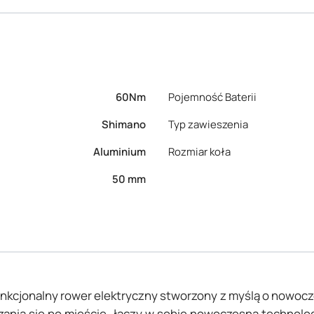
60Nm
Pojemność Baterii
Shimano
Typ zawieszenia
Aluminium
Rozmiar koła
50 mm
funkcjonalny rower elektryczny stworzony z myślą o nowoc
szania się po mieście, łączy w sobie nowoczesną techno