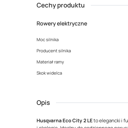
Cechy produktu
Rowery elektryczne
Moc silnika
Producent silnika
Materiał ramy
Skok widelca
Opis
Husqvarna Eco City 2 LE
to elegancki i 
i ekologię. Idealny do codziennego poru