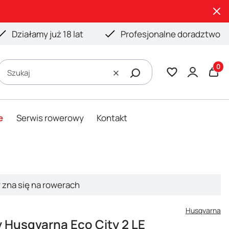
Działamy już 18 lat
Profesjonalne doradztwo
Produ
Szukaj
Wyczyść
e
Serwis rowerowy
Kontakt
y zna się na rowerach
Husqvarna
 Husqvarna Eco City 2 LE