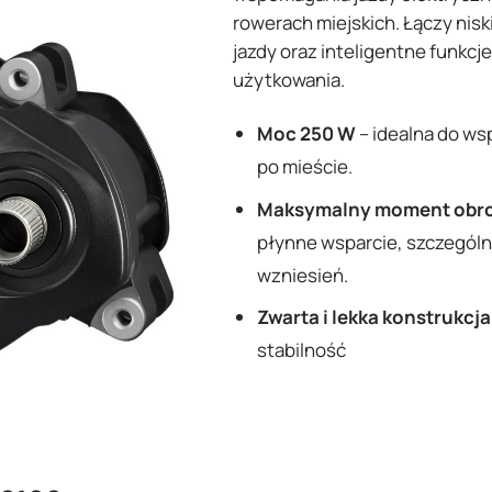
rowerach miejskich. Łączy nisk
jazdy oraz inteligentne funkc
użytkowania.
Moc 250 W
– idealna do ws
po mieście.
Maksymalny moment obr
płynne wsparcie, szczegól
wzniesień.
Zwarta i lekka konstrukcja
stabilność