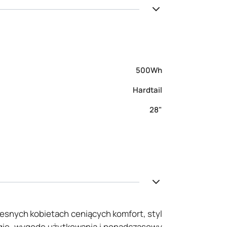
500Wh
Hardtail
28"
zesnych kobietach ceniących komfort, styl
logię, wygodę użytkowania i ponadczasowy