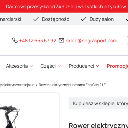
Darmowa przesyłka od 349 zł dla wszystkich artykułów
narciarski
Dostępność
Duży salon
+48 12 653 67 92
sklep@negrasport.com
Akcesoria
Części
Producenci
Promocj
 elektryczne miejskie
Rower elektryczny Husqvarna Eco City 2 LE
Kupujesz w sklepie, któr
Rower elektryczny