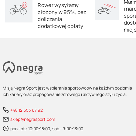
Mamy
Rower wysyłamy
i nar
złożony w 95%, bez
sporą
doliczania
dost
dodatkowej opłaty
miej
Misją Negra Sport jest wspieranie sportowców na każdym poziomie
ich kariery oraz propagowanie zdrowego i aktywnego stylu życia.
+48 12 653 67 92
sklep@negrasport.com
pon.-pt.: 10:00-18:00, sob.: 9:00-13:00