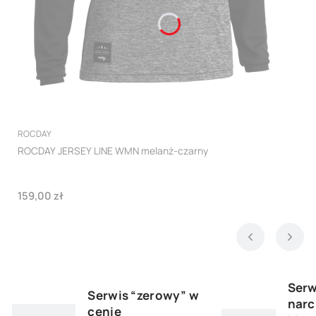
PRODUCENT
ROCDAY
ROCDAY JERSEY LINE WMN melanż-czarny
Cena
159,00 zł
Serw
Serwis “zerowy” w
narc
cenie