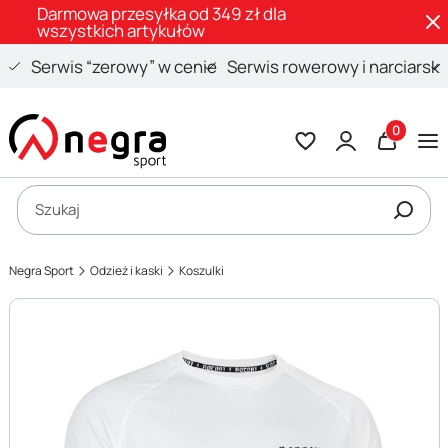
Darmowa przesyłka od 349 zł dla
wszystkich artykułów
Serwis “zerowy” w cenie
Serwis rowerowy i narciarski
Produkty 
Otwórz wyszukiwarkę
Szukaj
Negra Sport
Odzież i kaski
Koszulki