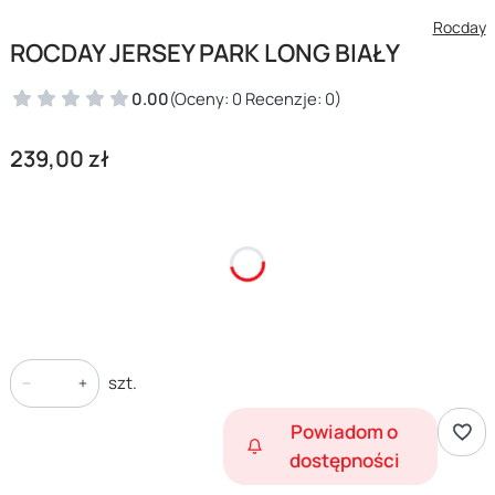
Rocday
ROCDAY JERSEY PARK LONG BIAŁY
0.00
(Oceny: 0 Recenzje: 0)
Cena
239,00 zł
*
Rozmiar
Wybierz
szt.
Powiadom o
dostępności