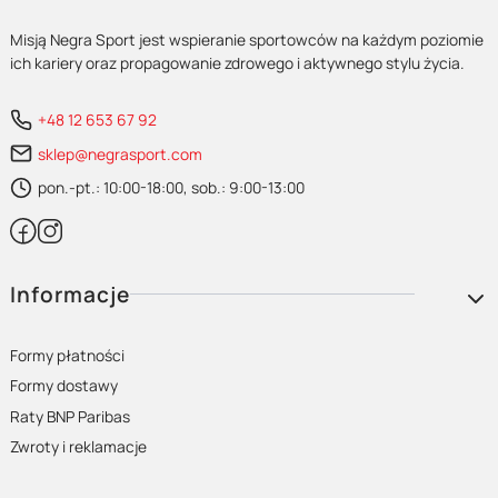
Misją Negra Sport jest wspieranie sportowców na każdym poziomie
ich kariery oraz propagowanie zdrowego i aktywnego stylu życia.
+48 12 653 67 92
sklep@negrasport.com
pon.-pt.: 10:00-18:00, sob.: 9:00-13:00
Linki w stopce
Informacje
Formy płatności
Formy dostawy
Raty BNP Paribas
Zwroty i reklamacje