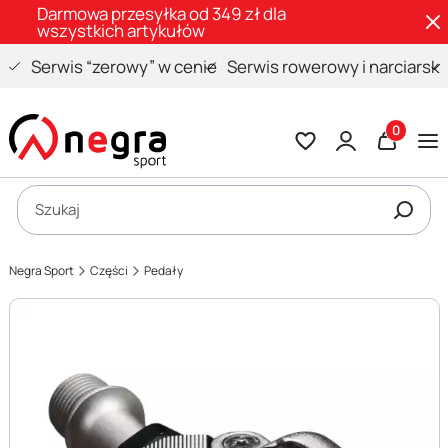
Darmowa przesyłka od 349 zł dla
wszystkich artykułów
Serwis “zerowy” w cenie
Serwis rowerowy i narciarski
Produkty 
Otwórz wyszukiwarkę
Szukaj
Negra Sport
Części
Pedały