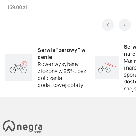
Cena
159,00 zł
Serw
Serwis “zerowy” w
narc
cenie
Mamy
Rower wysyłamy
i nar
złożony w 95%, bez
sporą
doliczania
dost
dodatkowej opłaty
miej