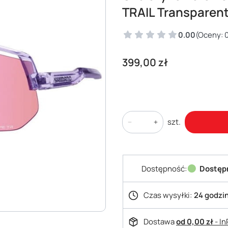
TRAIL Transparent
0.00
(Oceny: 0
Cena
399,00 zł
szt.
Dostępność:
Dostęp
Czas wysyłki:
24 godzi
Dostawa
od 0,00 zł
- I