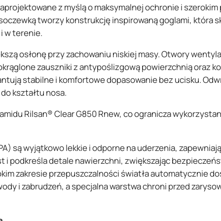
zaprojektowane z myślą o maksymalnej ochronie i szerokim
oczewką tworzy konstrukcję inspirowaną goglami, która s
i w terenie.
szą osłonę przy zachowaniu niskiej masy. Otwory wentyl
okrąglone zauszniki z antypoślizgową powierzchnią oraz 
ntują stabilne i komfortowe dopasowanie bez ucisku. Odw
do kształtu nosa.
amidu Rilsan® Clear G850 Rnew, co ogranicza wykorzysta
) są wyjątkowo lekkie i odporne na uderzenia, zapewniaj
 i podkreśla detale nawierzchni, zwiększając bezpieczeń
kim zakresie przepuszczalności światła automatycznie do
dy i zabrudzeń, a specjalna warstwa chroni przed zaryso
a