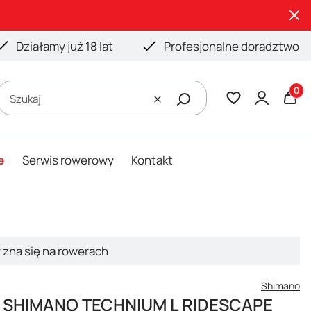
Działamy już 18 lat
Profesjonalne doradztwo
Produ
Szukaj
Wyczyść
e
Serwis rowerowy
Kontakt
y zna się na rowerach
Shimano
e SHIMANO TECHNIUM L RIDESCAPE