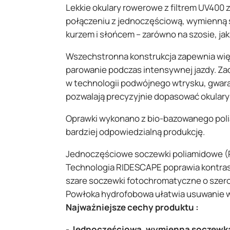
Lekkie okulary rowerowe z filtrem UV400 
połączeniu z jednoczęściową, wymienną s
kurzem i słońcem – zarówno na szosie, jak 
Wszechstronna konstrukcja zapewnia więk
parowanie podczas intensywnej jazdy. Za
w technologii podwójnego wtrysku, gwara
pozwalają precyzyjnie dopasować okulary 
Oprawki wykonano z bio-bazowanego poli
bardziej odpowiedzialną produkcję.
Jednoczęściowe soczewki poliamidowe (PA
Technologia RIDESCAPE poprawia kontrast
szare soczewki fotochromatyczne o szero
Powłoka hydrofobowa ułatwia usuwanie wo
Najważniejsze cechy produktu :
-
Jednoczęściowa, wymienna soczewk