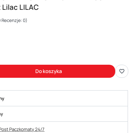
 Lilac LILAC
 Recenzje: 0)
Do koszyka
ny
ny
nPost Paczkomaty 24/7