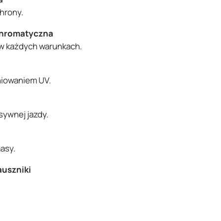
chrony.
chromatyczna
 w każdych warunkach.
niowaniem UV.
sywnej jazdy.
asy.
auszniki