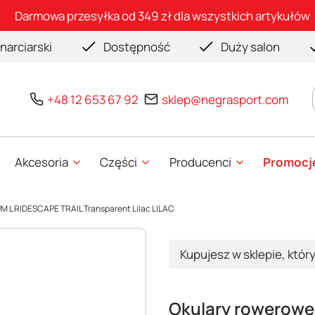
Darmowa przesyłka od 349 zł dla wszystkich artykułów
narciarski
Dostępność
Duży salon
+48 12 653 67 92
sklep@negrasport.com
Akcesoria
Części
Producenci
Promocj
 L RIDESCAPE TRAIL Transparent Lilac LILAC
Kupujesz w sklepie, któr
Okulary rowerow