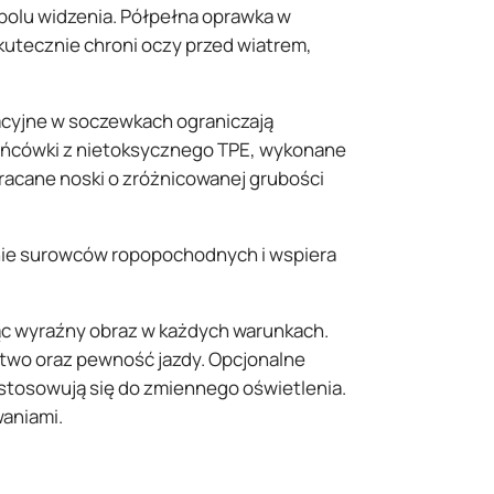
 polu widzenia. Półpełna oprawka w
kutecznie chroni oczy przed wiatrem,
acyjne w soczewkach ograniczają
końcówki z nietoksycznego TPE, wykonane
racane noski o zróżnicowanej grubości
nie surowców ropopochodnych i wspiera
ąc wyraźny obraz w każdych warunkach.
stwo oraz pewność jazdy. Opcjonalne
stosowują się do zmiennego oświetlenia.
waniami.