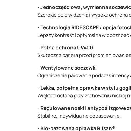
-
Jednoczęściowa, wymienna soczewk
Szerokie pole widzenia i wysoka ochrona 
-
Technologia RIDESCAPE / opcja foto
Lepszy kontrast i optymalna widoczność
-
Pełna ochrona UV400
Skuteczna bariera przed promieniowanie
-
Wentylowane soczewki
Ograniczenie parowania podczas intensyw
-
Lekka, półpełna oprawka w stylu gogl
Większa osłona przy zachowaniu niskiej m
-
Regulowane noski i antypoślizgowe z
Stabilne, indywidualne dopasowanie.
-
Bio-bazowana oprawka Rilsan®