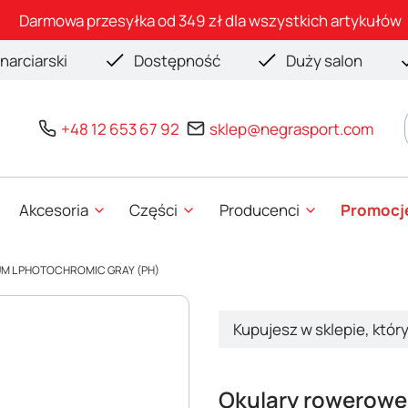
Darmowa przesyłka od 349 zł dla wszystkich artykułów
narciarski
Dostępność
Duży salon
+48 12 653 67 92
sklep@negrasport.com
Akcesoria
Części
Producenci
Promocj
UM L PHOTOCHROMIC GRAY (PH)
Kupujesz w sklepie, któr
Okulary rowerow