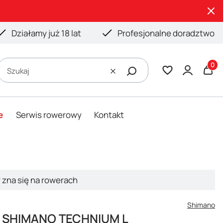
Działamy już 18 lat
Profesjonalne doradztwo
Produ
Szukaj
Wyczyść
e
Serwis rowerowy
Kontakt
y zna się na rowerach
Shimano
e SHIMANO TECHNIUM L