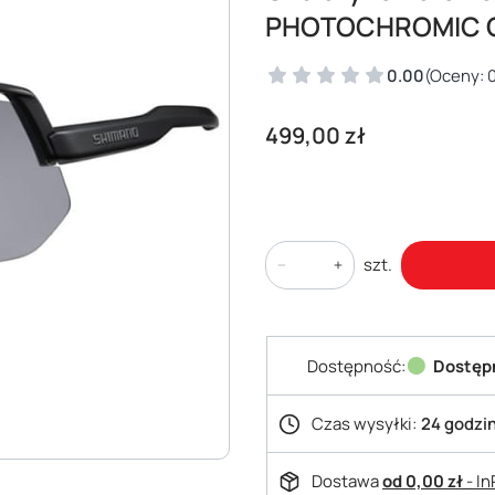
PHOTOCHROMIC G
0.00
(Oceny: 0
Cena
499,00 zł
szt.
Dostępność:
Dostęp
Czas wysyłki:
24 godzi
Dostawa
od 0,00 zł
- I