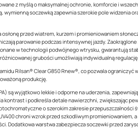
wane z myślą o maksymalnej ochronie, komforcie i wszech
wą, wymienną soczewką zapewnia szerokie pole widzenia o
a osłonę przed wiatrem, kurzem i promieniowaniem słonec
czają parowanie podczas intensywnej jazdy. Zaokrąglone 
onane w technologii podwójnego wtrysku, gwarantują sta
różnicowanej grubości umożliwiają indywidualną regulację
amidu Rilsan® Clear G850 Rnew®, co pozwala ograniczyć
noważoną produkcję.
) są wyjątkowo lekkie i odporne na uderzenia, zapewniaj
 kontrast i podkreśla detale nawierzchni, zwiększając p
otochromatyczne o szerokim zakresie przepuszczalności 
tr UV400 chroni wzrok przed szkodliwym promieniowaniem, 
ści. Dodatkowa warstwa zabezpiecza soczewki przed zarys