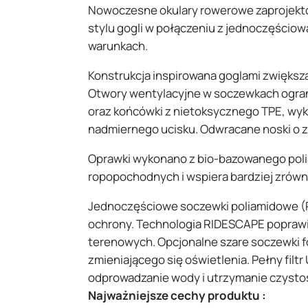
Nowoczesne okulary rowerowe zaprojekto
stylu gogli w połączeniu z jednoczęścio
warunkach.
Konstrukcja inspirowana goglami zwiększ
Otwory wentylacyjne w soczewkach ograni
oraz końcówki z nietoksycznego TPE, wyk
nadmiernego ucisku. Odwracane noski o z
Oprawki wykonano z bio-bazowanego poli
ropopochodnych i wspiera bardziej zrów
Jednoczęściowe soczewki poliamidowe (PA
ochrony. Technologia RIDESCAPE poprawia
terenowych. Opcjonalne szare soczewki f
zmieniającego się oświetlenia. Pełny fil
odprowadzanie wody i utrzymanie czysto
Najważniejsze cechy produktu :