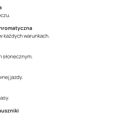
a
oczu.
chromatyczna
 w każdych warunkach.
m słonecznym.
nej jazdy.
i
asy.
auszniki