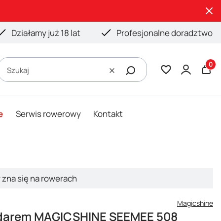
Działamy już 18 lat
Profesjonalne doradztwo
Produ
Szukaj
Wyczyść
e
Serwis rowerowy
Kontakt
y zna się na rowerach
Magicshine
adarem MAGICSHINE SEEMEE 508