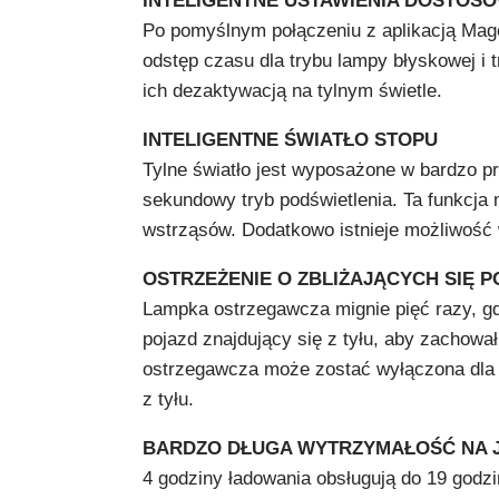
INTELIGENTNE USTAWIENIA DOSTOSO
Po pomyślnym połączeniu z aplikacją Mag
odstęp czasu dla trybu lampy błyskowej i 
ich dezaktywacją na tylnym świetle.
INTELIGENTNE ŚWIATŁO STOPU
Tylne światło jest wyposażone w bardzo p
sekundowy tryb podświetlenia. Ta funkcja
wstrząsów. Dodatkowo istnieje możliwość 
OSTRZEŻENIE O ZBLIŻAJĄCYCH SIĘ 
Lampka ostrzegawcza mignie pięć razy, gdy 
pojazd znajdujący się z tyłu, aby zachowa
ostrzegawcza może zostać wyłączona dla k
z tyłu.
BARDZO DŁUGA WYTRZYMAŁOŚĆ NA 
4 godziny ładowania obsługują do 19 godzi