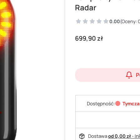
Radar
0.00
(Oceny: 0
Cena
699,90 zł
P
Dostępność:
Tymcza
Dostawa
od 0,00 zł
- I