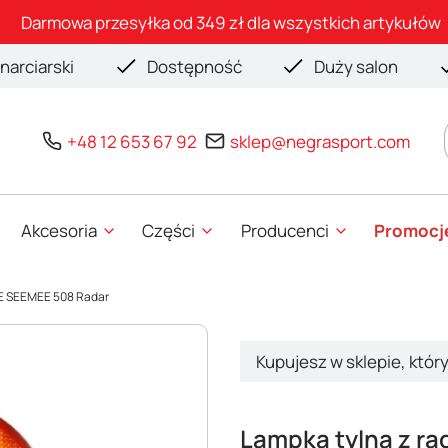
Darmowa przesyłka od 349 zł dla wszystkich artykułów
narciarski
Dostępność
Duży salon
+48 12 653 67 92
sklep@negrasport.com
Akcesoria
Części
Producenci
Promocj
E SEEMEE 508 Radar
Kupujesz w sklepie, któr
Lampka tylna z r