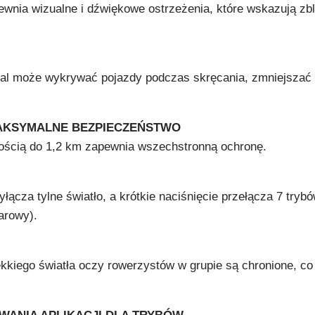
nia wizualne i dźwiękowe ostrzeżenia, które wskazują zbl
adal może wykrywać pojazdy podczas skręcania, zmniejszać
MAKSYMALNE BEZPIECZEŃSTWO
nością do 1,2 km zapewnia wszechstronną ochronę.
łącza tylne światło, a krótkie naciśnięcie przełącza 7 trybó
darowy).
iękkiego światła oczy rowerzystów w grupie są chronione, c