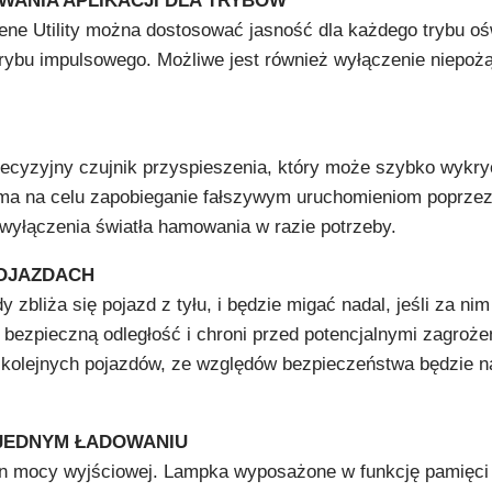
WANIA APLIKACJI DLA TRYBÓW
ene Utility można dostosować jasność dla każdego trybu o
trybu impulsowego. Możliwe jest również wyłączenie niepoż
recyzyjny czujnik przyspieszenia, który może szybko wykry
 ma na celu zapobieganie fałszywym uruchomieniom poprzez 
wyłączenia światła hamowania w razie potrzeby.
POJAZDACH
zbliża się pojazd z tyłu, i będzie migać nadal, jeśli za ni
ł bezpieczną odległość i chroni przed potencjalnymi zagro
olejnych pojazdów, ze względów bezpieczeństwa będzie nad
JEDNYM ŁADOWANIU
n mocy wyjściowej. Lampka wyposażone w funkcję pamięci i 