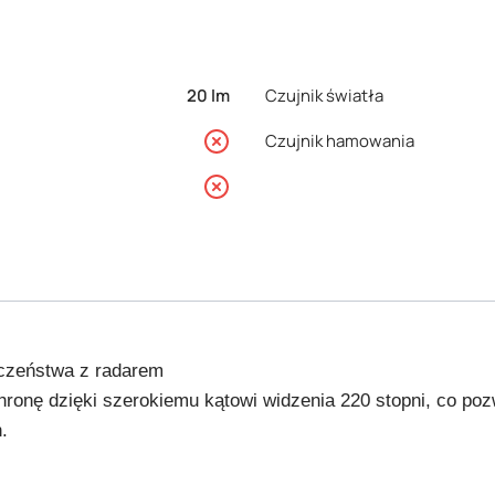
20 lm
Czujnik światła
nie
Czujnik hamowania
nie
eczeństwa z radarem
ę dzięki szerokiemu kątowi widzenia 220 stopni, co pozwa
.