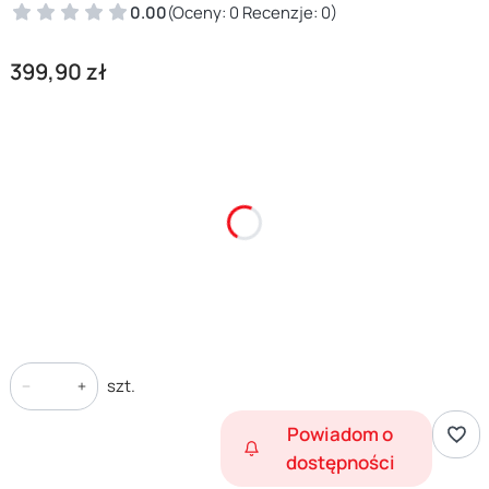
0.00
(Oceny: 0 Recenzje: 0)
Cena
399,90 zł
*
Rozmiar
Wybierz
*
Rozmiar w cm
Wybierz
szt.
Powiadom o
dostępności