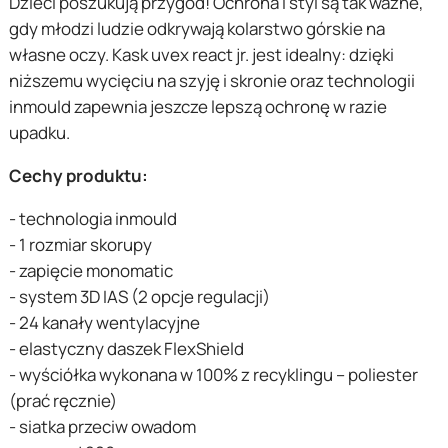
Dzieci poszukują przygód! Ochrona i styl są tak ważne,
gdy młodzi ludzie odkrywają kolarstwo górskie na
własne oczy. Kask uvex react jr. jest idealny: dzięki
niższemu wycięciu na szyję i skronie oraz technologii
inmould zapewnia jeszcze lepszą ochronę w razie
upadku.
Cechy produktu:
- technologia inmould
- 1 rozmiar skorupy
- zapięcie monomatic
- system 3D IAS (2 opcje regulacji)
- 24 kanały wentylacyjne
- elastyczny daszek FlexShield
- wyściółka wykonana w 100% z recyklingu – poliester
(prać ręcznie)
- siatka przeciw owadom