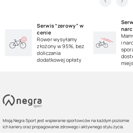
Serw
Serwis “zerowy” w
narc
cenie
Mamy
Rower wysyłamy
i nar
złożony w 95%, bez
sporą
doliczania
dost
dodatkowej opłaty
miej
Misją Negra Sport jest wspieranie sportowców na każdym poziomie
ich kariery oraz propagowanie zdrowego i aktywnego stylu życia.