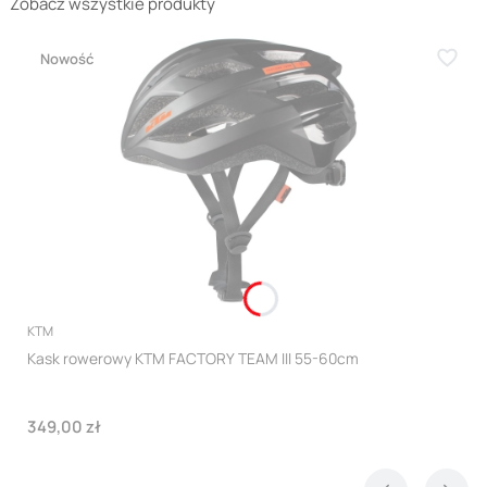
Zobacz wszystkie produkty
Nowość
PRODUCENT
KTM
Kask rowerowy KTM FACTORY TEAM III 55-60cm
Cena
349,00 zł