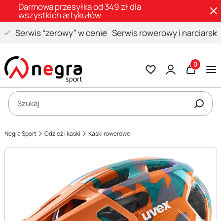
Darmowa przesyłka od 349 zł dla
wszystkich artykułów
Serwis “zerowy” w cenie
Serwis rowerowy i narciarski
Produkty 
Otwórz wyszukiwarkę
Szukaj
Negra Sport
Odzież i kaski
Kaski rowerowe