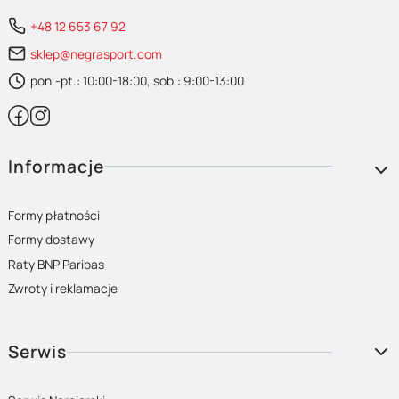
+48 12 653 67 92
sklep@negrasport.com
pon.-pt.: 10:00-18:00, sob.: 9:00-13:00
Linki w stopce
Informacje
Formy płatności
Formy dostawy
Raty BNP Paribas
Zwroty i reklamacje
Serwis