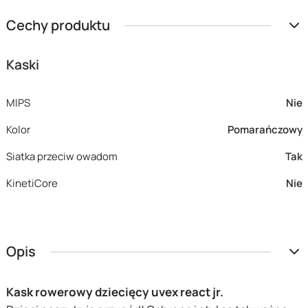
Cechy produktu
Kaski
MIPS
Nie
Kolor
Pomarańczowy
Siatka przeciw owadom
Tak
KinetiCore
Nie
Opis
Kask rowerowy dziecięcy uvex react jr.