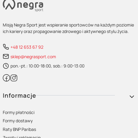
Misją Negra Sport jest wspieranie sportowców na każdym poziomie
ich kariery oraz propagowanie zdrowego i aktywnego stylu życia.
+48 12 653 67 92
sklep@negrasport.com
pon.-pt.: 10:00-18:00, sob.: 9:00-13:00
Linki w stopce
Informacje
Formy płatności
Formy dostawy
Raty BNP Paribas
Zwroty i reklamacje