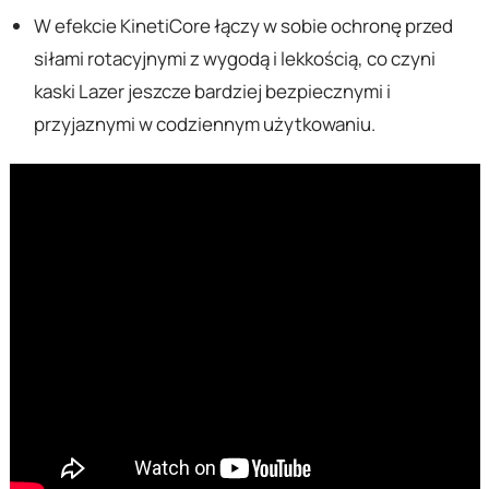
W efekcie KinetiCore łączy w sobie ochronę przed
siłami rotacyjnymi z wygodą i lekkością, co czyni
kaski Lazer jeszcze bardziej bezpiecznymi i
przyjaznymi w codziennym użytkowaniu.