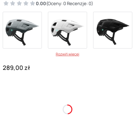
0.00
(Oceny: 0 Recenzje: 0)
Rozwiń więcej
Cena
289,00 zł
*
Rozmiar
Wybierz
*
Rozmiar w cm
Wybierz