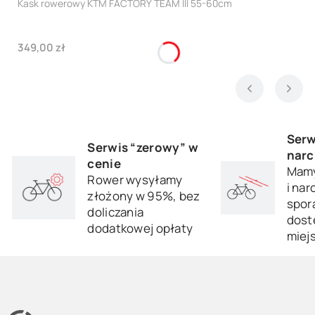
Kask rowerowy KTM FACTORY TEAM III 55-60cm
Cena
349,00 zł
Serw
Serwis “zerowy” w
narc
cenie
Mamy
Rower wysyłamy
i nar
złożony w 95%, bez
sporą
doliczania
dost
dodatkowej opłaty
miej