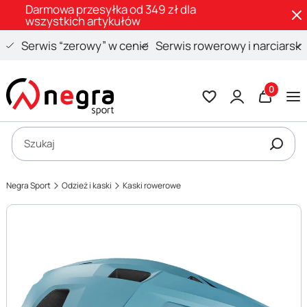
Darmowa przesyłka od 349 zł dla
wszystkich artykułów
Serwis “zerowy” w cenie
Serwis rowerowy i narciarski
Produkty 
Otwórz wyszukiwarkę
Szukaj
Negra Sport
Odzież i kaski
Kaski rowerowe