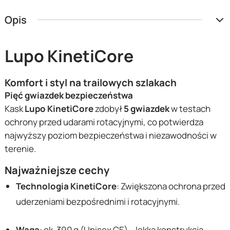
Opis
Lupo KinetiCore
Komfort i styl na trailowych szlakach
Pięć gwiazdek bezpieczeństwa
Kask
Lupo KinetiCore
zdobył
5 gwiazdek
w testach
ochrony przed udarami rotacyjnymi, co potwierdza
najwyższy poziom bezpieczeństwa i niezawodności w
terenie.
Najważniejsze cechy
Technologia KinetiCore
: Zwiększona ochrona przed
uderzeniami bezpośrednimi i rotacyjnymi.
Waga
:
ok. 390 g
(Unisex CE) – lekka konstrukcja,