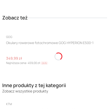
Zobacz też
PRODUCENT
Okazja
GOG
Okulary rowerowe fotochromowe GOG HYPERION E500-1
Cena promocyjna
349,99 zł
Najniższa cena:
459,00 zł
-24%
Inne produkty z tej kategorii
Zobacz wszystkie produkty
PRODUCENT
Nowość
KTM