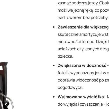
zasnąć podczas jazdy. Obsłu
możliwa jedną ręką, co poz
nad rowerem bez potrzeby 
Zawieszenie dla większe
skutecznie amortyzuje wstr
nierówności terenu. Dzięki
ścieżkach czy leśnych droga
dziecka.
Zwiększona widoczność
-
fotelik wyposażony jest w 
poprawia widoczność po zm
pogodowych.
Wyjmowana wyściółka
- 
do wyjęcia i czyszczenia –