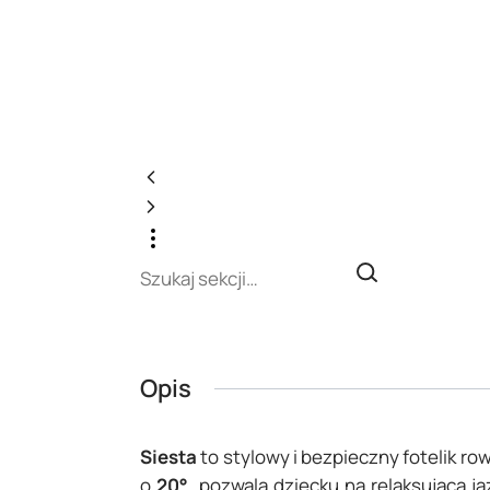
Opis
Siesta
to stylowy i bezpieczny fotelik r
o
20°
, pozwala dziecku na relaksującą 