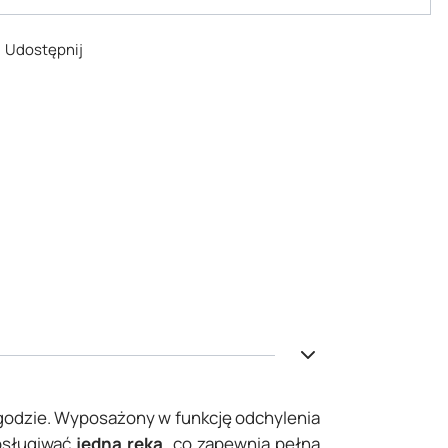
Udostępnij
wygodzie. Wyposażony w funkcję odchylenia
obsługiwać
jedną ręką
, co zapewnia pełną