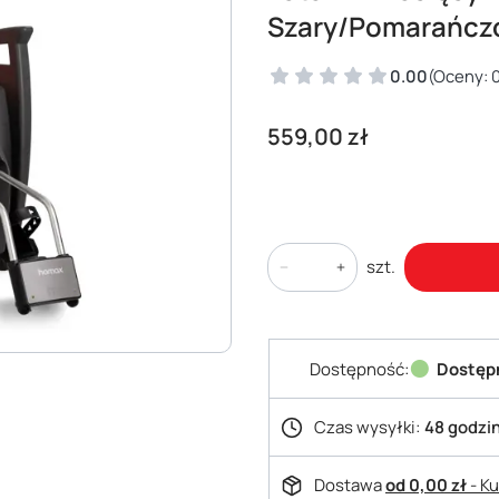
Szary/Pomarańcz
0.00
(Oceny: 0
Cena
559,00 zł
szt.
Dostępność:
Dostęp
Czas wysyłki:
48 godzi
Dostawa
od 0,00 zł
- K