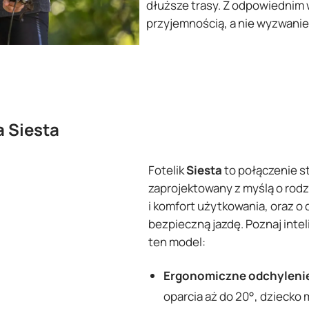
dłuższe trasy. Z odpowiednim
przyjemnością, a nie wyzwani
a Siesta
Fotelik
Siesta
to połączenie s
zaprojektowany z myślą o rodz
i komfort użytkowania, oraz o
bezpieczną jazdę. Poznaj inte
ten model:
Ergonomiczne odchyleni
oparcia aż do 20°, dziecko