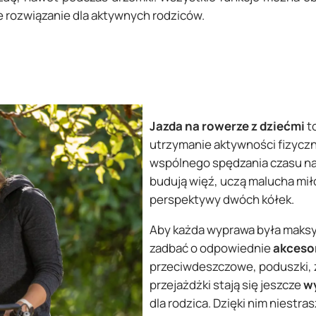
e rozwiązanie dla aktywnych rodziców.
Jazda na rowerze z dziećmi
to
utrzymanie aktywności fizyczne
wspólnego spędzania czasu na 
budują więź, uczą malucha miło
perspektywy dwóch kółek.
Aby każda wyprawa była maksy
zadbać o odpowiednie
akceso
przeciwdeszczowe, poduszki, z
przejażdżki stają się jeszcze
w
dla rodzica. Dzięki nim niestr