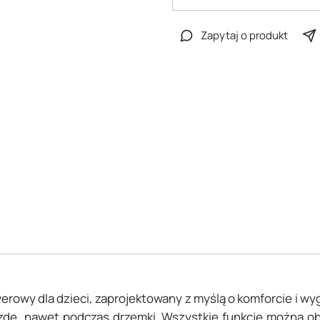
Zapytaj o produkt
owerowy dla dzieci, zaprojektowany z myślą o komforcie i 
jazdę, nawet podczas drzemki. Wszystkie funkcje można 