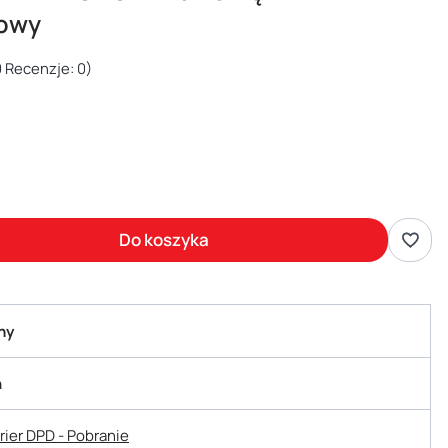
owy
 Recenzje: 0)
Do koszyka
ny
n
urier DPD - Pobranie