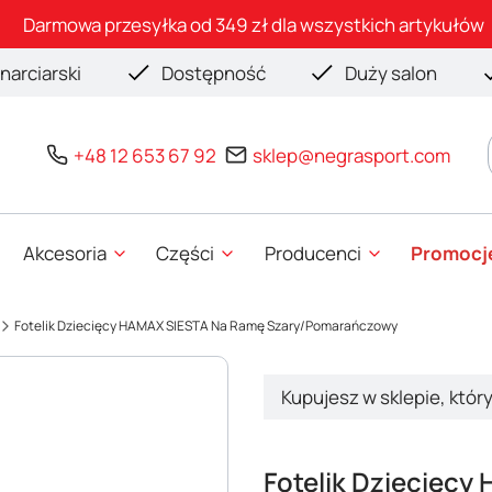
Darmowa przesyłka od 349 zł dla wszystkich artykułów
narciarski
Dostępność
Duży salon
+48 12 653 67 92
sklep@negrasport.com
Akcesoria
Części
Producenci
Promocj
Fotelik Dziecięcy HAMAX SIESTA Na Ramę Szary/Pomarańczowy
Kupujesz w sklepie, któr
Fotelik Dziecięc