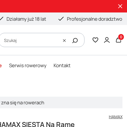
Działamy już 18 lat
Profesjonalne doradztwo
Produ
Szukaj
Wyczyść
e
Serwis rowerowy
Kontakt
y zna się na rowerach
HAMAX
y HAMAX SIESTA Na Ramę