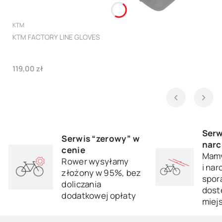
PRODUCENT
KTM
KTM FACTORY LINE GLOVES
Cena
119,00 zł
Serw
Serwis “zerowy” w
narc
cenie
Mamy
Rower wysyłamy
i nar
złożony w 95%, bez
sporą
doliczania
dost
dodatkowej opłaty
miej