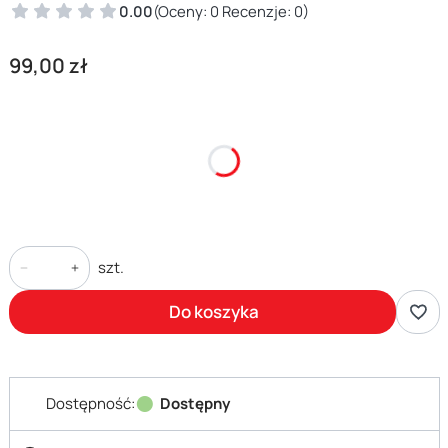
0.00
(Oceny: 0 Recenzje: 0)
Cena
99,00 zł
*
Rozmiar
Wybierz
szt.
Do koszyka
Dostępność:
Dostępny