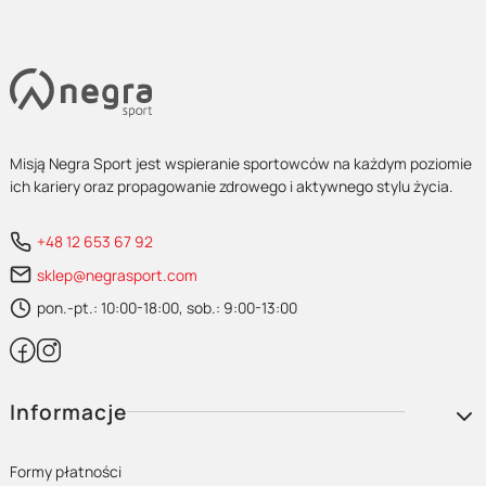
Misją Negra Sport jest wspieranie sportowców na każdym poziomie
ich kariery oraz propagowanie zdrowego i aktywnego stylu życia.
+48 12 653 67 92
sklep@negrasport.com
pon.-pt.: 10:00-18:00, sob.: 9:00-13:00
Linki w stopce
Informacje
Formy płatności