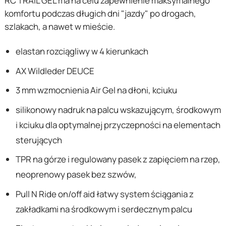
RC TRAIL GEL ma na celu zapewnienie maksymalnego
komfortu podczas długich dni "jazdy" po drogach,
szlakach, a nawet w mieście.
elastan rozciągliwy w 4 kierunkach
AX Wildleder DEUCE
3 mm wzmocnienia Air Gel na dłoni, kciuku
silikonowy nadruk na palcu wskazującym, środkowym
i kciuku dla optymalnej przyczepności na elementach
sterujących
TPR na górze i regulowany pasek z zapięciem na rzep,
neoprenowy pasek bez szwów,
Pull N Ride on/off aid łatwy system ściągania z
zakładkami na środkowym i serdecznym palcu