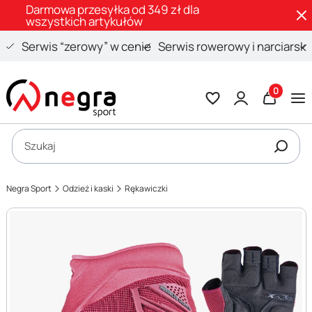
Darmowa przesyłka od 349 zł dla
wszystkich artykułów
Serwis “zerowy” w cenie
Serwis rowerowy i narciarski
Produkty 
Otwórz wyszukiwarkę
Szukaj
Negra Sport
Odzież i kaski
Rękawiczki