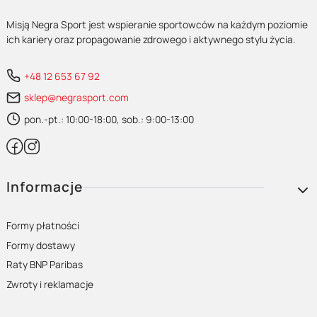
Misją Negra Sport jest wspieranie sportowców na każdym poziomie
ich kariery oraz propagowanie zdrowego i aktywnego stylu życia.
+48 12 653 67 92
sklep@negrasport.com
pon.-pt.: 10:00-18:00, sob.: 9:00-13:00
Linki w stopce
Informacje
Formy płatności
Formy dostawy
Raty BNP Paribas
Zwroty i reklamacje