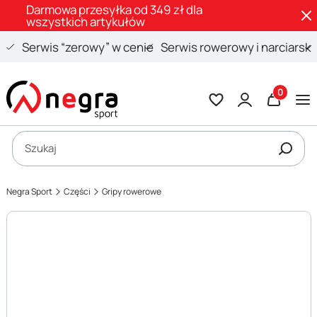
Darmowa przesyłka od 349 zł dla
wszystkich artykułów
Serwis “zerowy” w cenie
Serwis rowerowy i narciarski
Produkty 
Otwórz wyszukiwarkę
Szukaj
Negra Sport
Części
Gripy rowerowe