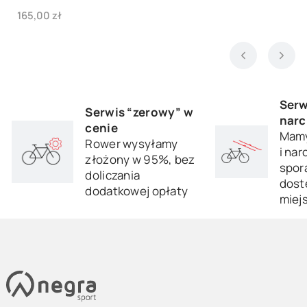
Cena
165,00 zł
Serw
Serwis “zerowy” w
narc
cenie
Mamy
Rower wysyłamy
i nar
złożony w 95%, bez
sporą
doliczania
dost
dodatkowej opłaty
miej