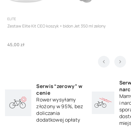
PRODUCENT
ELITE
Zestaw Elite Kit CEO koszyk + bidon Jet 350 ml zelony
Cena
45,00 zł
Serw
Serwis “zerowy” w
narc
cenie
Mamy
Rower wysyłamy
i nar
złożony w 95%, bez
sporą
doliczania
dost
dodatkowej opłaty
miej