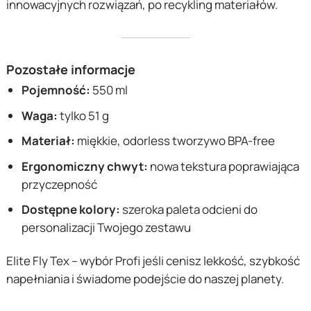
innowacyjnych rozwiązań, po recykling materiałów.
Pozostałe informacje
Pojemność:
550 ml
Waga:
tylko 51 g
Materiał:
miękkie, odorless tworzywo BPA-free
Ergonomiczny chwyt:
nowa tekstura poprawiająca
przyczepność
Dostępne kolory:
szeroka paleta odcieni do
personalizacji Twojego zestawu
Elite Fly Tex – wybór Profi jeśli cenisz lekkość, szybkość
napełniania i świadome podejście do naszej planety.