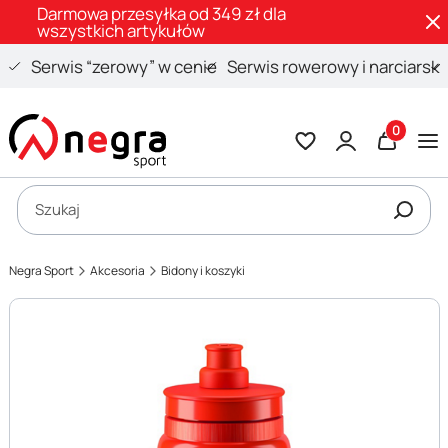
Darmowa przesyłka od 349 zł dla
wszystkich artykułów
Serwis “zerowy” w cenie
Serwis rowerowy i narciarski
Produkty 
Otwórz wyszukiwarkę
Szukaj
Negra Sport
Akcesoria
Bidony i koszyki