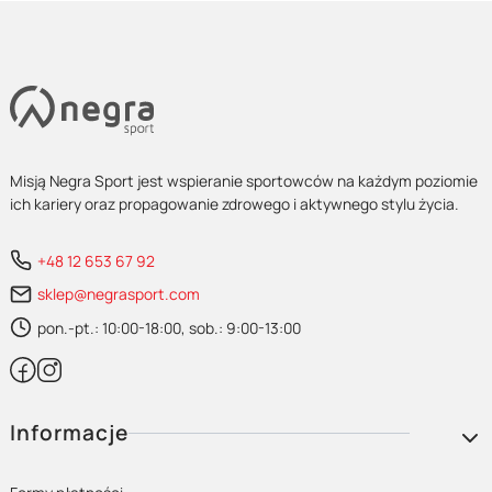
Misją Negra Sport jest wspieranie sportowców na każdym poziomie
ich kariery oraz propagowanie zdrowego i aktywnego stylu życia.
+48 12 653 67 92
sklep@negrasport.com
pon.-pt.: 10:00-18:00, sob.: 9:00-13:00
Linki w stopce
Informacje