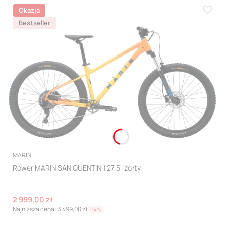
Okazja
Bestseller
PRODUCENT
MARIN
Rower MARIN SAN QUENTIN 1 27.5" żółty
Cena promocyjna
2 999,00 zł
Najniższa cena:
3 499,00 zł
-14%