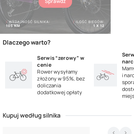
Sprawdź
Dlaczego warto?
Serw
Serwis “zerowy” w
narc
cenie
Mamy
Rower wysyłamy
i nar
złożony w 95%, bez
sporą
doliczania
dost
dodatkowej opłaty
miej
Kupuj według silnika