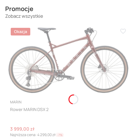
Promocje
Zobacz wszystkie
Okazja
PRODUCENT
MARIN
Rower MARIN DSX 2
Cena promocyjna
3 999,00 zł
Najniższa cena:
4 299,00 zł
-7%