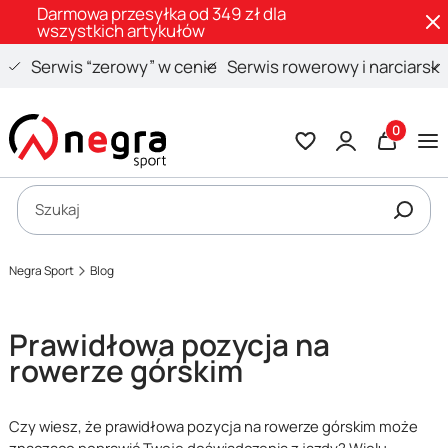
Darmowa przesyłka od 349 zł dla
wszystkich artykułów
Serwis “zerowy” w cenie
Serwis rowerowy i narciarski
Produkty 
Otwórz wyszukiwarkę
Szukaj
Negra Sport
Blog
Prawidłowa pozycja na
rowerze górskim
Czy wiesz, że prawidłowa pozycja na rowerze górskim może