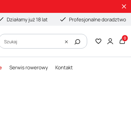
Działamy już 18 lat
Profesjonalne doradztwo
Produ
Szukaj
Wyczyść
e
Serwis rowerowy
Kontakt