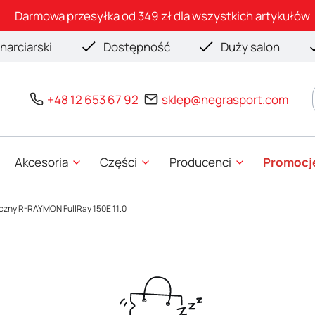
Darmowa przesyłka od 349 zł dla wszystkich artykułów
narciarski
Dostępność
Duży salon
+48 12 653 67 92
sklep@negrasport.com
Akcesoria
Części
Producenci
Promocj
czny R-RAYMON FullRay 150E 11.0