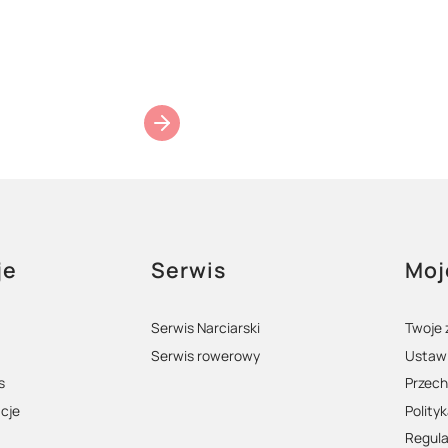
opce
je
Serwis
Moj
Serwis Narciarski
Twoje
Serwis rowerowy
Ustawi
s
Przech
acje
Polity
Regul