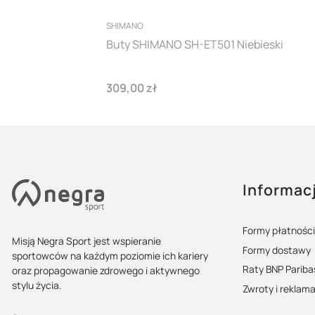
PRODUCENT
SHIMANO
Buty SHIMANO SH-ET501 Niebieski
Cena
309,00 zł
Linki w st
Informac
Formy płatności
Misją Negra Sport jest wspieranie
Formy dostawy
sportowców na każdym poziomie ich kariery
Raty BNP Pariba
oraz propagowanie zdrowego i aktywnego
stylu życia.
Zwroty i reklam