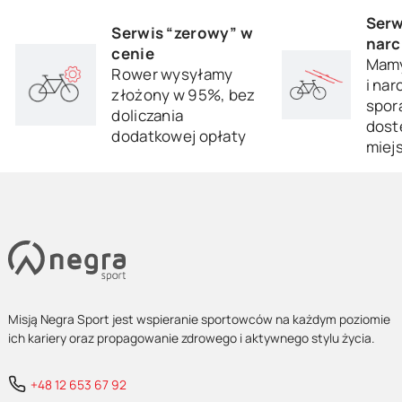
Serw
Serwis “zerowy” w
narc
cenie
Mamy
Rower wysyłamy
i nar
złożony w 95%, bez
sporą
doliczania
dost
dodatkowej opłaty
miej
Misją Negra Sport jest wspieranie sportowców na każdym poziomie
ich kariery oraz propagowanie zdrowego i aktywnego stylu życia.
+48 12 653 67 92