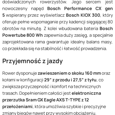
doświadczonych rowerzystów. Jego sercem jest
nowoczesny napęd
Bosch Performance CX gen
5
wspierany przez wyświetlacz
Bosch KIOX 300
, który
oferuje pełne wspomaganie przy kadencji sięgającej 80
obrotów na minutę. Z kolei wbudowana bateria
Bosch
Powertube 800 Wh
zapewnia duży zasięg, a specjalnie
zaprojektowana rama gwarantuje idealny balans masy,
co przekłada się na stabilność i łatwość prowadzenia.
Przyjemność z jazdy
Rower dysponuje
zawieszeniem o skoku 160 mm
oraz
kołami w konfiguracji
29” z przodu i 27,5” z tyłu
, co
zwiększa przyczepność i komfort na technicznych
trasach. Dopełnieniem całości jest
elektroniczna
przerzutka Sram GX Eagle AXS T-TYPE z 12
przełożeniami
, która umożliwia szybkie i precyzyjne
zmiany biegów nawet przy wysokim obciążeniu.