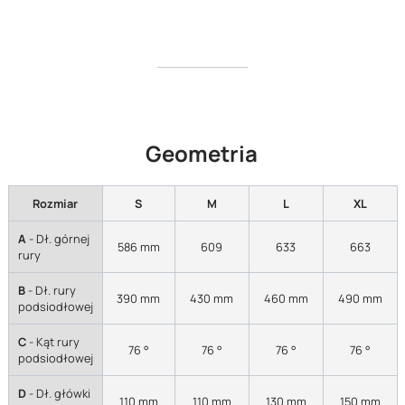
Geometria
Rozmiar
S
M
L
XL
A
-
Dł. górnej
586 mm
609
633
663
rury
B
- Dł. rury
390 mm
430 mm
460 mm
490 mm
podsiodłowej
C
- Kąt rury
76 °
76 °
76 °
76 °
podsiodłowej
D
- Dł. główki
110 mm
110 mm
130 mm
150 mm