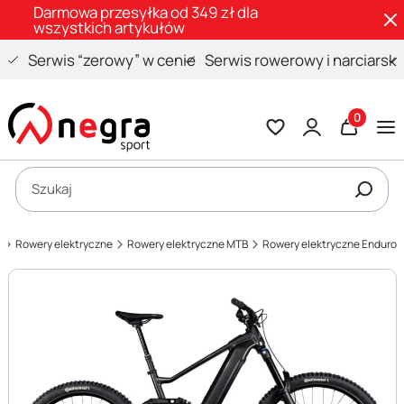
Darmowa przesyłka od 349 zł dla
wszystkich artykułów
Serwis “zerowy” w cenie
Serwis rowerowy i narciarski
Produkty 
Otwórz wyszukiwarkę
Szukaj
t
Rowery elektryczne
Rowery elektryczne MTB
Rowery elektryczne Enduro