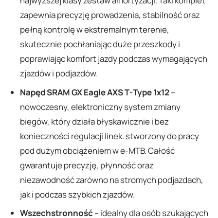
najwyższej klasy zestaw amortyzacji. Taki komplet
zapewnia precyzję prowadzenia, stabilność oraz
pełną kontrolę w ekstremalnym terenie,
skutecznie pochłaniając duże przeszkody i
poprawiając komfort jazdy podczas wymagających
zjazdów i podjazdów.
Napęd SRAM GX Eagle AXS T-Type 1x12
–
nowoczesny, elektroniczny system zmiany
biegów, który działa błyskawicznie i bez
konieczności regulacji linek. stworzony do pracy
pod dużym obciążeniem w e-MTB. Całość
gwarantuje precyzję, płynność oraz
niezawodność zarówno na stromych podjazdach,
jak i podczas szybkich zjazdów.
Wszechstronność
– idealny dla osób szukających