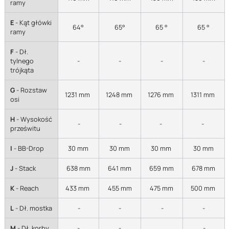
ramy
E
- Kąt główki
64°
65°
65 °
65 °
ramy
F
- Dł.
tylnego
-
-
-
-
trójkąta
G
- Rozstaw
1231 mm
1248 mm
1276 mm
1311 mm
osi
H
- Wysokość
-
-
-
-
prześwitu
I
- BB-Drop
30 mm
30 mm
30 mm
30 mm
J
- Stack
638 mm
641 mm
659 mm
678 mm
K
- Reach
433 mm
455 mm
475 mm
500 mm
L
- Dł. mostka
-
-
-
-
M
- Dł. korby
-
-
-