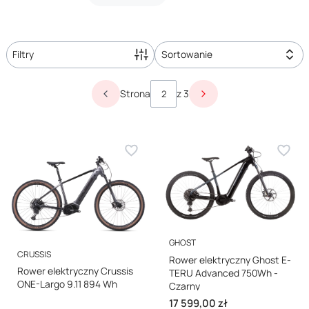
Filtry
Sortowanie
Lista produktów
Strona
z 3
Poprzednie produkty
Następne produkty
PRODUCENT
GHOST
PRODUCENT
CRUSSIS
Rower elektryczny Ghost E-
Rower elektryczny Crussis
TERU Advanced 750Wh -
ONE-Largo 9.11 894 Wh
Czarny
Cena
17 599,00 zł