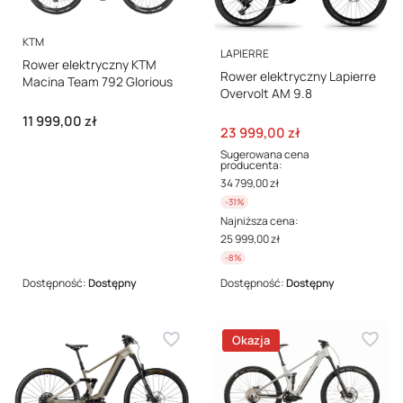
PRODUCENT
KTM
PRODUCENT
LAPIERRE
Rower elektryczny KTM
Rower elektryczny Lapierre
Macina Team 792 Glorious
Overvolt AM 9.8
Cena
11 999,00 zł
Cena promocyjna
23 999,00 zł
Sugerowana cena
producenta:
34 799,00 zł
-31%
Najniższa cena:
25 999,00 zł
-8%
Dostępność:
Dostępny
Dostępność:
Dostępny
Okazja