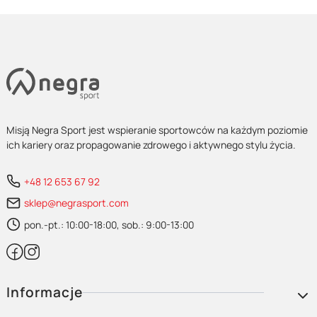
Misją Negra Sport jest wspieranie sportowców na każdym poziomie
ich kariery oraz propagowanie zdrowego i aktywnego stylu życia.
+48 12 653 67 92
sklep@negrasport.com
pon.-pt.: 10:00-18:00, sob.: 9:00-13:00
Linki w stopce
Informacje