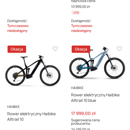
Najniższa cena:
10 999,00 zł
-23%
Dostępność:
Dostępność:
Tymczasowo
Tymczasowo
niedostępny
niedostępny
Okazja
Okazja
PRODUCENT
HAIBIKE
Rower elektryczny Haibike
Alltrail 10 blue
PRODUCENT
HAIBIKE
Cena promocyjna
17 999,00 zł
Rower elektryczny Haibike
Alltrail 10
Sugerowana cena
producenta:
24 199,00 zł