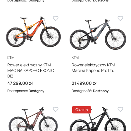
Dostępność:
Dostępny
Dostępność:
Dostępny
PRODUCENT
PRODUCENT
KTM
KTM
Rower elektryczny KTM
Rower elektryczny KTM
MACINA KAPOHO EXONIC
Macina Kapoho Pro Ltd
DI2
Cena
Cena
47 299,00 zł
21 499,00 zł
Dostępność:
Dostępny
Dostępność:
Dostępny
Okazja