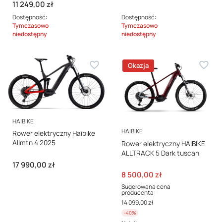
Cena
11 249,00 zł
Dostępność:
Dostępność:
Tymczasowo
Tymczasowo
niedostępny
niedostępny
Okazja
PRODUCENT
HAIBIKE
PRODUCENT
HAIBIKE
Rower elektryczny Haibike
Allmtn 4 2025
Rower elektryczny HAIBIKE
ALLTRACK 5 Dark tuscan
Cena
17 990,00 zł
Cena promocyjna
8 500,00 zł
Sugerowana cena
producenta:
14 099,00 zł
-40%