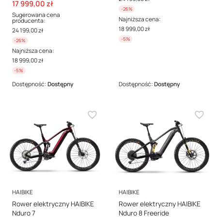
Cena promocyjna
17 999,00 zł
-26%
Sugerowana cena
Najniższa cena:
producenta:
18 999,00 zł
24 199,00 zł
-5%
-26%
Najniższa cena:
18 999,00 zł
-5%
Dostępność:
Dostępny
Dostępność:
Dostępny
PRODUCENT
PRODUCENT
HAIBIKE
HAIBIKE
Rower elektryczny HAIBIKE
Rower elektryczny HAIBIKE
Nduro 7
Nduro 8 Freeride