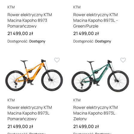
PRODUCENT
PRODUCENT
KTM
KTM
Rower elektryczny KTM
Rower elektryczny KTM
Macina Kapoho 8973
Macina Kapoho 8973L -
Pomarańczowy
Green/Purple
Cena
Cena
21 499,00 zł
21 499,00 zł
Dostępność:
Dostępny
Dostępność:
Dostępny
PRODUCENT
PRODUCENT
KTM
KTM
Rower elektryczny KTM
Rower elektryczny KTM
Macina Kapoho 8973L
Macina Kapoho 8973L
Pomarańczowy
Zielony
Cena
Cena
21 499,00 zł
21 499,00 zł