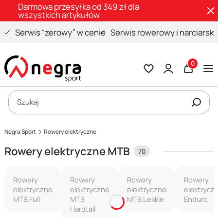
Darmowa przesyłka od 349 zł dla
wszystkich artykułów
Serwis “zerowy” w cenie
Serwis rowerowy i narciarski
Produkty 
Otwórz wyszukiwarkę
Szukaj
Negra Sport
Rowery elektryczne
Rowery elektryczne MTB
70
Rowery
Rowery
Rowery
Rowery
elektryczne
elektryczne
elektryczne
elektrycz
MTB Full
MTB
MTB Lekkie
Enduro
Hardtail