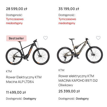
Cena
Cena
28 599,00 zł
35 199,00 zł
Dostępność:
Dostępność:
Tymczasowo
Tymczasowo
niedostępny
niedostępny
Bestseller
PRODUCENT
KTM
PRODUCENT
KTM
Rower elektryczny KTM
Rower Elektryczny KTM
MACINA KAPOHO 8971 Di2
Macina ALP LTD64
Oliwkowy
Cena
25 399,00 zł
Cena
11 499,00 zł
Dostępność:
Dostępny
Dostępność:
Dostępny