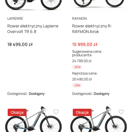
PRODUCENT
PRODUCENT
LAPIERRE
RAYMON
Rower elektryczny Lapierre
Rower elektryczny R-
Overvolt TR 6.8
RAYMON Airok
Cena
Cena promocyjna
18 499,00 zł
15 999,00 zł
Sugerowana cena
producenta:
24 799,00 zł
-35%
Najniższa cena:
20 490,00 zł
-22%
Dostępność:
Dostępny
Dostępność:
Dostępny
Okazja
Okazja