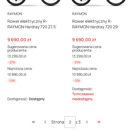
PRODUCENT
PRODUCENT
RAYMON
RAYMON
Rower elektryczny R-
Rower elektryczny R-
RAYMON Hardray 720 27,5'
RAYMON Hardray 720 29'
Cena promocyjna
Cena promocyjna
9 690,00 zł
9 690,00 zł
Sugerowana cena
Sugerowana cena
producenta:
producenta:
13 299,00 zł
13 299,00 zł
-27%
-27%
Najniższa cena:
Najniższa cena:
10 990,00 zł
10 990,00 zł
-12%
-12%
Dostępność:
Tymczasowo
Dostępność:
Dostępny
niedostępny
Strona
z 3
Wróć do pierwszej strony z produktami
Przejdź do ostatn